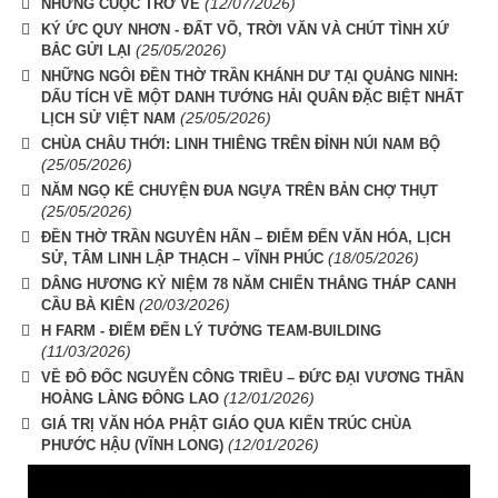
(12/07/2026)
NHỮNG CUỘC TRỞ VỀ
KÝ ỨC QUY NHƠN - ĐẤT VÕ, TRỜI VĂN VÀ CHÚT TÌNH XỨ
(25/05/2026)
BẮC GỬI LẠI
NHỮNG NGÔI ĐỀN THỜ TRẦN KHÁNH DƯ TẠI QUẢNG NINH:
DẤU TÍCH VỀ MỘT DANH TƯỚNG HẢI QUÂN ĐẶC BIỆT NHẤT
(25/05/2026)
LỊCH SỬ VIỆT NAM
CHÙA CHÂU THỚI: LINH THIÊNG TRÊN ĐỈNH NÚI NAM BỘ
(25/05/2026)
NĂM NGỌ KỂ CHUYỆN ĐUA NGỰA TRÊN BẢN CHỢ THỤT
(25/05/2026)
ĐỀN THỜ TRẦN NGUYÊN HÃN – ĐIỂM ĐẾN VĂN HÓA, LỊCH
(18/05/2026)
SỬ, TÂM LINH LẬP THẠCH – VĨNH PHÚC
DÂNG HƯƠNG KỶ NIỆM 78 NĂM CHIẾN THẮNG THÁP CANH
(20/03/2026)
CẦU BÀ KIÊN
H FARM - ĐIỂM ĐẾN LÝ TƯỞNG TEAM-BUILDING
(11/03/2026)
VỀ ĐÔ ĐỐC NGUYỄN CÔNG TRIỀU – ĐỨC ĐẠI VƯƠNG THẦN
(12/01/2026)
HOÀNG LÀNG ĐÔNG LAO
GIÁ TRỊ VĂN HÓA PHẬT GIÁO QUA KIẾN TRÚC CHÙA
(12/01/2026)
PHƯỚC HẬU (VĨNH LONG)