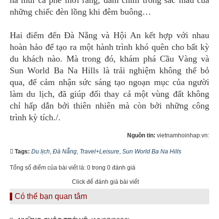
hà mùi cà phê mới rang, đắm chìm trong sắc màu của
những chiếc đèn lồng khi đêm buông…
Hai điểm đến Đà Nẵng và Hội An kết hợp với nhau
hoàn hảo để tạo ra một hành trình khó quên cho bất kỳ
du khách nào. Mà trong đó, khám phá Cầu Vàng và
Sun World Ba Na Hills là trải nghiệm không thể bỏ
qua, để cảm nhận sức sáng tạo ngoạn mục của người
làm du lịch, đã giúp đổi thay cả một vùng đất không
chỉ hấp dẫn bởi thiên nhiên mà còn bởi những công
trình kỳ tích./.
Nguồn tin:
vietnamhoinhap.vn:
Tags:
Du lịch
,
Đà Nẵng
,
Travel+Leisure
,
Sun World Ba Na Hills
Tổng số điểm của bài viết là: 0 trong 0 đánh giá
Click để đánh giá bài viết
Có thể bạn quan tâm