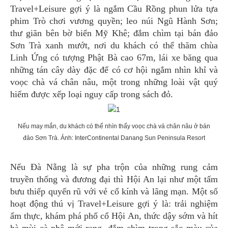
Travel+Leisure gợi ý là ngắm Cầu Rồng phun lửa tựa
phim Trò chơi vương quyền; leo núi Ngũ Hành Sơn;
thư giãn bên bờ biển Mỹ Khê; đắm chìm tại bán đảo
Sơn Trà xanh mướt, nơi du khách có thể thăm chùa
Linh Ứng có tượng Phật Bà cao 67m, lái xe băng qua
những tán cây dày đặc để có cơ hội ngắm nhìn khỉ và
voọc chà vá chân nâu, một trong những loài vật quý
hiếm được xếp loại nguy cấp trong sách đỏ.
Nếu may mắn, du khách có thể nhìn thấy voọc chà vá chân nâu ở bán
đảo Sơn Trà. Ảnh: InterContinental Danang Sun Peninsula Resort
Nếu Đà Nẵng là sự pha trộn của những rung cảm
truyền thống và đương đại thì Hội An lại như một tấm
bưu thiếp quyến rũ với vẻ cổ kính và lãng mạn. Một số
hoạt động thú vị Travel+Leisure gợi ý là: trải nghiệm
ẩm thực, khám phá phố cổ Hội An, thức dậy sớm và hít