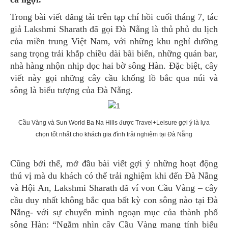
Trong bài viết đăng tải trên tạp chí hồi cuối tháng 7, tác
giả Lakshmi Sharath đã gọi Đà Nẵng là thủ phủ du lịch
của miền trung Việt Nam, với những khu nghỉ dưỡng
sang trọng trải khắp chiều dài bãi biển, những quán bar,
nhà hàng nhộn nhịp dọc hai bờ sông Hàn. Đặc biệt, cây
viết này gọi những cây cầu khổng lồ bắc qua núi và
sông là biểu tượng của Đà Nẵng.
Cầu Vàng và Sun World Ba Na Hills được Travel+Leisure gợi ý là lựa
chọn tốt nhất cho khách gia đình trải nghiệm tại Đà Nẵng
Cũng bởi thế, mở đầu bài viết gợi ý những hoạt động
thú vị mà du khách có thể trải nghiệm khi đến Đà Nẵng
và Hội An, Lakshmi Sharath đã ví von Cầu Vàng – cây
cầu duy nhất không bắc qua bất kỳ con sông nào tại Đà
Nẵng- với sự chuyển mình ngoạn mục của thành phố
sông Hàn: “Ngắm nhìn cây Cầu Vàng mang tính biểu