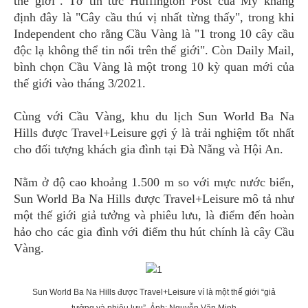
thế giới". Tờ tin tức Huffington Post của Mỹ khẳng
định đây là "Cây cầu thú vị nhất từng thấy", trong khi
Independent cho rằng Cầu Vàng là "1 trong 10 cây cầu
độc lạ không thể tin nổi trên thế giới". Còn Daily Mail,
bình chọn Cầu Vàng là một trong 10 kỳ quan mới của
thế giới vào tháng 3/2021.
Cùng với Cầu Vàng, khu du lịch Sun World Ba Na
Hills được Travel+Leisure gợi ý là trải nghiệm tốt nhất
cho đối tượng khách gia đình tại Đà Nẵng và Hội An.
Nằm ở độ cao khoảng 1.500 m so với mực nước biển,
Sun World Ba Na Hills được Travel+Leisure mô tả như
một thế giới giả tưởng và phiêu lưu, là điểm đến hoàn
hảo cho các gia đình với điểm thu hút chính là cây Cầu
Vàng.
Sun World Ba Na Hills được Travel+Leisure ví là một thế giới “giả
tưởng và phiêu lưu”. Ảnh: Nguyễn Văn Minh