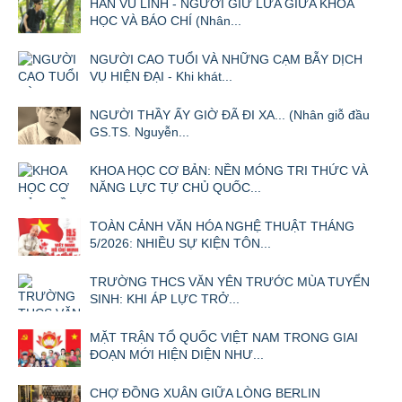
HÀN VŨ LINH - NGƯỜI GIỮ LỬA GIỮA KHOA
HỌC VÀ BÁO CHÍ (Nhân...
NGƯỜI CAO TUỔI VÀ NHỮNG CẠM BẪY DỊCH
VỤ HIỆN ĐẠI - Khi khát...
NGƯỜI THẦY ẤY GIỜ ĐÃ ĐI XA... (Nhân giỗ đầu
GS.TS. Nguyễn...
KHOA HỌC CƠ BẢN: NỀN MÓNG TRI THỨC VÀ
NĂNG LỰC TỰ CHỦ QUỐC...
TOÀN CẢNH VĂN HÓA NGHỆ THUẬT THÁNG
5/2026: NHIỀU SỰ KIỆN TÔN...
TRƯỜNG THCS VĂN YÊN TRƯỚC MÙA TUYỂN
SINH: KHI ÁP LỰC TRỞ...
MẶT TRẬN TỔ QUỐC VIỆT NAM TRONG GIAI
ĐOẠN MỚI HIỆN DIỆN NHƯ...
CHỢ ĐỒNG XUÂN GIỮA LÒNG BERLIN