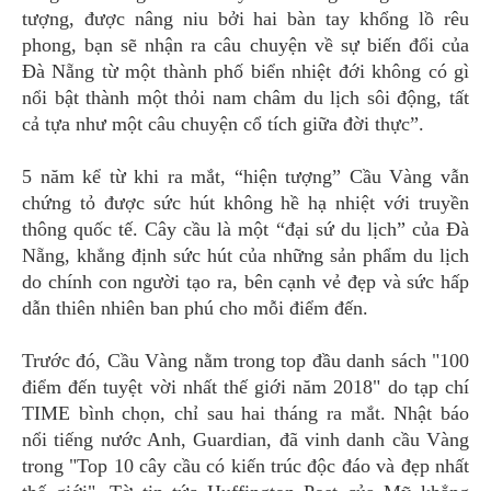
tượng, được nâng niu bởi hai bàn tay khổng lồ rêu
phong, bạn sẽ nhận ra câu chuyện về sự biến đổi của
Đà Nẵng từ một thành phố biển nhiệt đới không có gì
nổi bật thành một thỏi nam châm du lịch sôi động, tất
cả tựa như một câu chuyện cổ tích giữa đời thực”.
5 năm kể từ khi ra mắt, “hiện tượng” Cầu Vàng vẫn
chứng tỏ được sức hút không hề hạ nhiệt với truyền
thông quốc tế. Cây cầu là một “đại sứ du lịch” của Đà
Nẵng, khẳng định sức hút của những sản phẩm du lịch
do chính con người tạo ra, bên cạnh vẻ đẹp và sức hấp
dẫn thiên nhiên ban phú cho mỗi điểm đến.
Trước đó, Cầu Vàng nằm trong top đầu danh sách "100
điểm đến tuyệt vời nhất thế giới năm 2018" do tạp chí
TIME bình chọn, chỉ sau hai tháng ra mắt. Nhật báo
nổi tiếng nước Anh, Guardian, đã vinh danh cầu Vàng
trong "Top 10 cây cầu có kiến trúc độc đáo và đẹp nhất