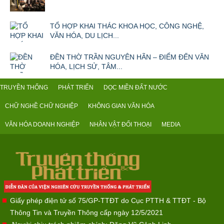
TỔ HỢP KHAI THÁC KHOA HỌC, CÔNG NGHỆ,
VĂN HÓA, DU LỊCH...
ĐỀN THỜ TRẦN NGUYÊN HÃN – ĐIỂM ĐẾN VĂN
HÓA, LỊCH SỬ, TÂM...
TRUYỀN THỐNG
PHÁT TRIỂN
DỌC MIỀN ĐẤT NƯỚC
CHỮ NGHỀ CHỮ NGHIỆP
KHÔNG GIAN VĂN HÓA
VĂN HÓA DOANH NGHIỆP
NHÂN VẬT ĐỐI THOẠI
MEDIA
Giấy phép điện tử số 75/GP-TTĐT do Cục PTTH & TTĐT - Bộ
Thông Tin và Truyền Thông cấp ngày 12/5/2021