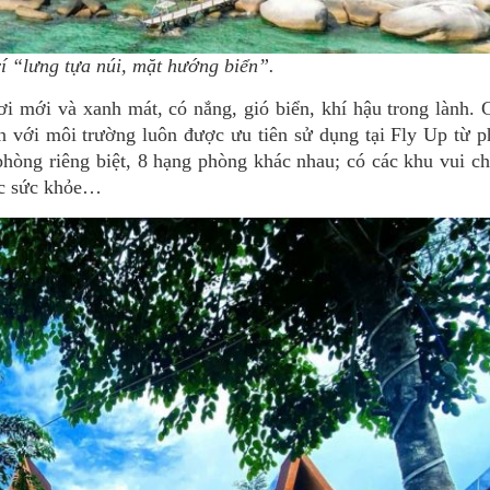
rí “lưng tựa núi, mặt hướng biển”.
ơi mới và xanh mát, có nắng, gió biển, khí hậu trong lành.
ện với môi trường luôn được ưu tiên sử dụng tại Fly Up từ 
hòng riêng biệt, 8 hạng phòng khác nhau; có các khu vui ch
sóc sức khỏe…