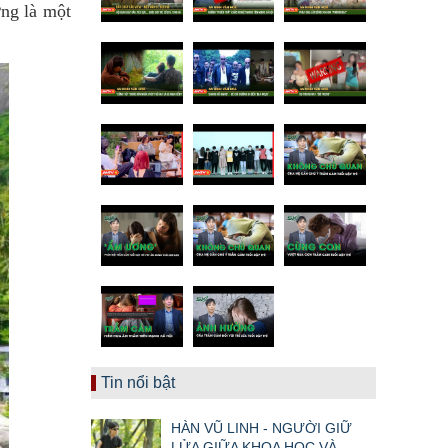
ởng là một
Tin nổi bật
HÀN VŨ LINH - NGƯỜI GIỮ
LỬA GIỮA KHOA HỌC VÀ