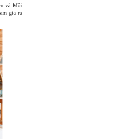
ên và Môi
am gia ra