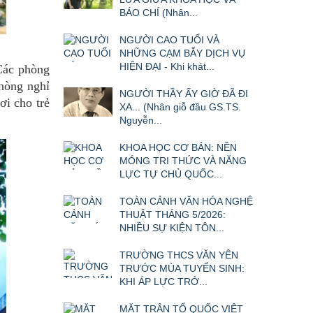
BÁO CHÍ (Nhân...
NGƯỜI CAO TUỔI VÀ
NHỮNG CẠM BẪY DỊCH VỤ
HIỆN ĐẠI - Khi khát...
 Các phòng
phòng nghỉ
NGƯỜI THẦY ẤY GIỜ ĐÃ ĐI
ơi cho trẻ
XA... (Nhân giỗ đầu GS.TS.
Nguyễn...
KHOA HỌC CƠ BẢN: NỀN
MÓNG TRI THỨC VÀ NĂNG
LỰC TỰ CHỦ QUỐC...
TOÀN CẢNH VĂN HÓA NGHỆ
THUẬT THÁNG 5/2026:
NHIỀU SỰ KIỆN TÔN...
TRƯỜNG THCS VĂN YÊN
TRƯỚC MÙA TUYỂN SINH:
KHI ÁP LỰC TRỞ...
MẶT TRẬN TỔ QUỐC VIỆT