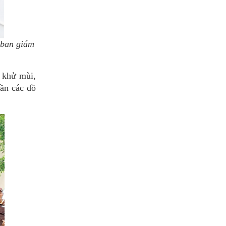
 ban giám
, khử mùi,
dần các đồ