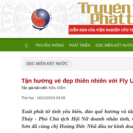
TRUYỀN THỐNG
PHÁT TRIỂN
DỌC MIỀN ĐẤT NƯỚ
DỌC MIỀN ĐẤT NƯỚC
Tận hưởng vẻ đẹp thiên nhiên với Fly 
Tác giả bài viết:
Kiều Diễm
Thứ hai - 16/12/2024 04:09
Xuất phát từ tình yêu biển, đảo quê hương và t
Thúy - Phó Chủ tịch Hội Nữ doanh nhân tỉnh,
Sơn đã cùng chị Hoàng Đức Nhã đầu tư kinh doan