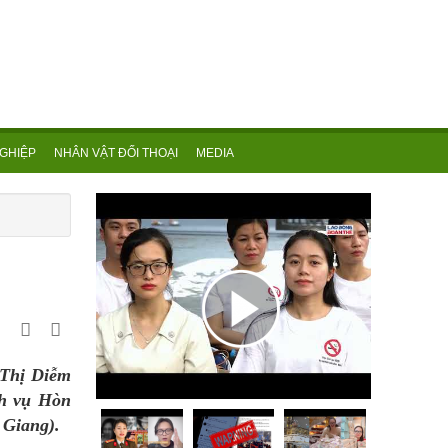
GHIỆP
NHÂN VẬT ĐỐI THOẠI
MEDIA
 Thị Diễm
ch vụ Hòn
 Giang).