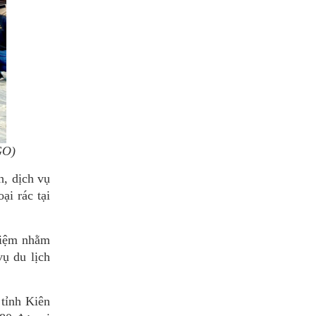
GO)
h, dịch vụ
ại rác tại
ghiệm nhằm
vụ du lịch
tỉnh Kiên