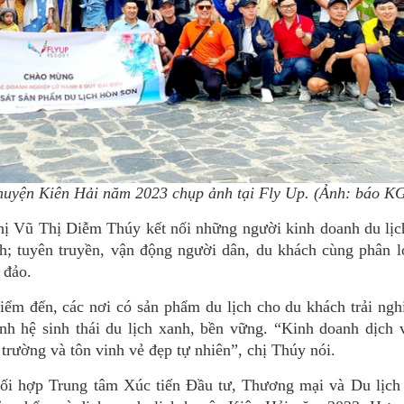
 huyện Kiên Hải năm 2023 chụp ảnh tại Fly Up. (Ảnh: báo K
hị Vũ Thị Diễm Thúy kết nối những người kinh doanh du lịc
; tuyên truyền, vận động người dân, du khách cùng phân lo
 đảo.
điểm đến, các nơi có sản phẩm du lịch cho du khách trải n
ành hệ sinh thái du lịch xanh, bền vững. “Kinh doanh dịch 
trường và tôn vinh vẻ đẹp tự nhiên”, chị Thúy nói.
ối hợp Trung tâm Xúc tiến Đầu tư, Thương mại và Du lịch 