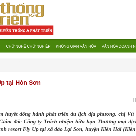
C
CHỮ NGHỀ CHỮ NGHIỆP
KHÔNG GIAN VĂN HÓA
VĂN HÓA DOANH N
Up tại Hòn Sơn
âm huyết đồng hành phát triển du lịch địa phương, chị Vũ
 Giám đốc Công ty Trách nhiệm hữu hạn Thương mại dị
h resort Fly Up tại xã đảo Lại Sơn, huyện Kiên Hải (Kiên