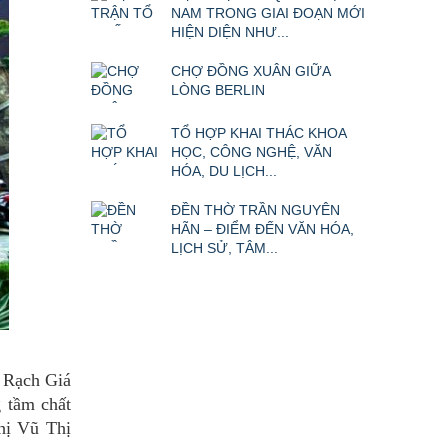
NAM TRONG GIAI ĐOẠN MỚI
HIỆN DIỆN NHƯ...
CHỢ ĐỒNG XUÂN GIỮA
LÒNG BERLIN
TỔ HỢP KHAI THÁC KHOA
HỌC, CÔNG NGHỆ, VĂN
HÓA, DU LỊCH...
ĐỀN THỜ TRẦN NGUYÊN
HÃN – ĐIỂM ĐẾN VĂN HÓA,
LỊCH SỬ, TÂM...
. Rạch Giá
 tầm chất
chị Vũ Thị