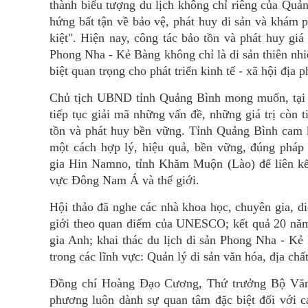
thành biểu tượng du lịch không chỉ riêng của Qu
hứng bất tận về bảo vệ, phát huy di sản và khám p
kiệt". Hiện nay, công tác bảo tồn và phát huy giá
Phong Nha - Kẻ Bàng không chỉ là di sản thiên nhi
biệt quan trọng cho phát triển kinh tế - xã hội địa 
Chủ tịch UBND tỉnh Quảng Bình mong muốn, tại Hộ
tiếp tục giải mã những vấn đề, những giá trị còn t
tồn và phát huy bền vững. Tỉnh Quảng Bình cam k
một cách hợp lý, hiệu quả, bền vững, đúng pháp 
gia Hin Namno, tỉnh Khăm Muộn (Lào) để liên kết,
vực Đông Nam Á và thế giới.
Hội thảo đã nghe các nhà khoa học, chuyên gia, di
giới theo quan điểm của UNESCO; kết quả 20 nă
gia Anh; khai thác du lịch di sản Phong Nha - Kẻ 
trong các lĩnh vực: Quản lý di sản văn hóa, địa chấ
Đồng chí Hoàng Đạo Cương, Thứ trưởng Bộ Văn h
phương luôn dành sự quan tâm đặc biệt đối với cá