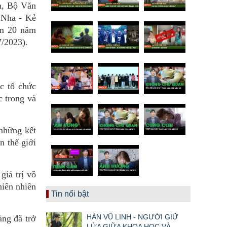
m, Bộ Văn
 Nha - Kẻ
ệm 20 năm
/2023).
c tổ chức
c trong và
 những kết
n thế giới
giá trị vô
iên nhiên
Tin nổi bật
HÀN VŨ LINH - NGƯỜI GIỮ
ng đã trở
LỬA GIỮA KHOA HỌC VÀ