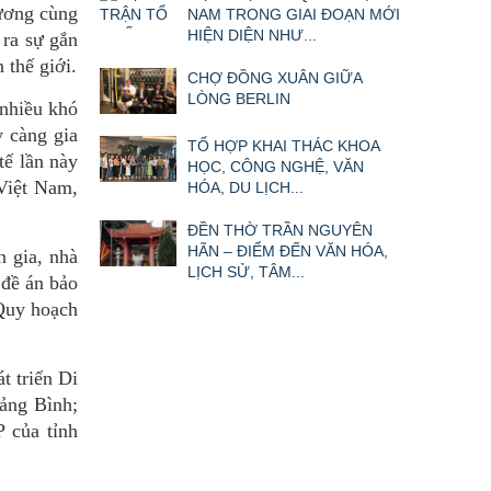
hương cùng
NAM TRONG GIAI ĐOẠN MỚI
HIỆN DIỆN NHƯ...
 ra sự gắn
 thế giới.
CHỢ ĐỒNG XUÂN GIỮA
LÒNG BERLIN
nhiều khó
y càng gia
TỔ HỢP KHAI THÁC KHOA
tế lần này
HỌC, CÔNG NGHỆ, VĂN
 Việt Nam,
HÓA, DU LỊCH...
ĐỀN THỜ TRẦN NGUYÊN
HÃN – ĐIỂM ĐẾN VĂN HÓA,
 gia, nhà
LỊCH SỬ, TÂM...
 đề án bảo
 Quy hoạch
t triển Di
ảng Bình;
 của tỉnh