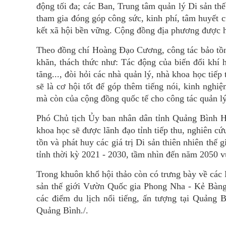
động tối đa; các Ban, Trung tâm quản lý Di sản th
tham gia đóng góp công sức, kinh phí, tâm huyết cũ
kết xã hội bền vững. Cộng đồng địa phương được hưở
Theo đồng chí Hoàng Đạo Cương, công tác bảo tồn
khăn, thách thức như: Tác động của biến đổi khí h
tăng..., đòi hỏi các nhà quản lý, nhà khoa học tiếp
sẽ là cơ hội tốt để góp thêm tiếng nói, kinh nghi
mà còn của cộng đồng quốc tế cho công tác quản lý
Phó Chủ tịch Ủy ban nhân dân tỉnh Quảng Bình H
khoa học sẽ được lãnh đạo tỉnh tiếp thu, nghiên cứ
tồn và phát huy các giá trị Di sản thiên nhiên th
tỉnh thời kỳ 2021 - 2030, tầm nhìn đến năm 2050 
Trong khuôn khổ hội thảo còn có trưng bày về các D
sản thế giới Vườn Quốc gia Phong Nha - Kẻ Bàng;
các điểm du lịch nổi tiếng, ấn tượng tại Quảng
Quảng Bình./.