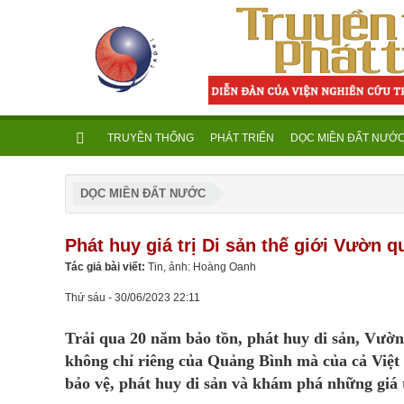
TRUYỀN THỐNG
PHÁT TRIỂN
DỌC MIỀN ĐẤT NƯỚ
DỌC MIỀN ĐẤT NƯỚC
Phát huy giá trị Di sản thế giới Vườn 
Tác giả bài viết:
Tin, ảnh: Hoàng Oanh
Thứ sáu - 30/06/2023 22:11
Trải qua 20 năm bảo tồn, phát huy di sản, Vườn
không chỉ riêng của Quảng Bình mà của cả Việt
bảo vệ, phát huy di sản và khám phá những giá t