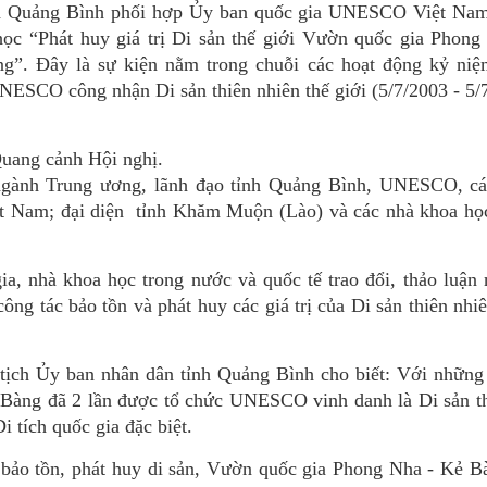
ỉnh Quảng Bình phối hợp Ủy ban quốc gia UNESCO Việt Na
học “Phát huy giá trị Di sản thế giới Vườn quốc gia Phong
ững”. Đây là sự kiện nằm trong chuỗi các hoạt động kỷ ni
SCO công nhận Di sản thiên nhiên thế giới (5/7/2003 - 5/7
uang cảnh Hội nghị.
 ngành Trung ương, lãnh đạo tỉnh Quảng Bình, UNESCO, cá
Việt Nam; đại diện tỉnh Khăm Muộn (Lào) và các nhà khoa họ
ia, nhà khoa học trong nước và quốc tế trao đổi, thảo luận
ông tác bảo tồn và phát huy các giá trị của Di sản thiên nhiê
 tịch Ủy ban nhân dân tỉnh Quảng Bình cho biết: Với những 
 Bàng đã 2 lần được tổ chức UNESCO vinh danh là Di sản th
 tích quốc gia đặc biệt.
bảo tồn, phát huy di sản, Vườn quốc gia Phong Nha - Kẻ Bà