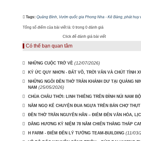
Tags:
Quảng Bình
,
Vườn quốc gia Phong Nha - Kẻ Bàng
,
phát huy 
Tổng số điểm của bài viết là: 0 trong 0 đánh giá
Click để đánh giá bài viết
Có thể bạn quan tâm
(12/07/2026)
NHỮNG CUỘC TRỞ VỀ
KÝ ỨC QUY NHƠN - ĐẤT VÕ, TRỜI VĂN VÀ CHÚT TÌNH X
NHỮNG NGÔI ĐỀN THỜ TRẦN KHÁNH DƯ TẠI QUẢNG NIN
(25/05/2026)
NAM
CHÙA CHÂU THỚI: LINH THIÊNG TRÊN ĐỈNH NÚI NAM BỘ
NĂM NGỌ KỂ CHUYỆN ĐUA NGỰA TRÊN BẢN CHỢ THỤT
ĐỀN THỜ TRẦN NGUYÊN HÃN – ĐIỂM ĐẾN VĂN HÓA, LỊC
DÂNG HƯƠNG KỶ NIỆM 78 NĂM CHIẾN THẮNG THÁP CA
(11/03/
H FARM - ĐIỂM ĐẾN LÝ TƯỞNG TEAM-BUILDING