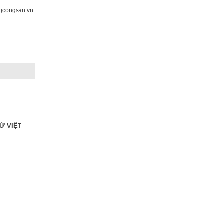
congsan.vn:
Ử VIỆT