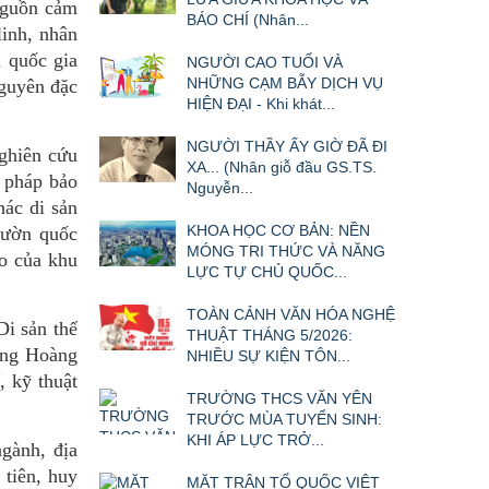
 nguồn cảm
BÁO CHÍ (Nhân...
linh, nhân
n quốc gia
NGƯỜI CAO TUỔI VÀ
NHỮNG CẠM BẪY DỊCH VỤ
nguyên đặc
HIỆN ĐẠI - Khi khát...
NGƯỜI THẦY ẤY GIỜ ĐÃ ĐI
ghiên cứu
XA... (Nhân giỗ đầu GS.TS.
i pháp bảo
Nguyễn...
hác di sản
KHOA HỌC CƠ BẢN: NỀN
Vườn quốc
MÓNG TRI THỨC VÀ NĂNG
áo của khu
LỰC TỰ CHỦ QUỐC...
TOÀN CẢNH VĂN HÓA NGHỆ
Di sản thế
THUẬT THÁNG 5/2026:
ộng Hoàng
NHIỀU SỰ KIỆN TÔN...
, kỹ thuật
TRƯỜNG THCS VĂN YÊN
TRƯỚC MÙA TUYỂN SINH:
KHI ÁP LỰC TRỞ...
gành, địa
 tiên, huy
MẶT TRẬN TỔ QUỐC VIỆT