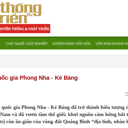
C
CHỮ NGHỀ CHỮ NGHIỆP
KHÔNG GIAN VĂN HÓA
VĂN HÓA DOANH N
quốc gia Phong Nha - Kẻ Bàng
 quốc gia Phong Nha - Kẻ Bàng đã trở thành biểu tượng d
 Nam và đã vươn tầm thế giới; khơi nguồn cảm hứng bất 
rị còn ẩn giấu của vùng đất Quảng Bình “địa linh, nhân k