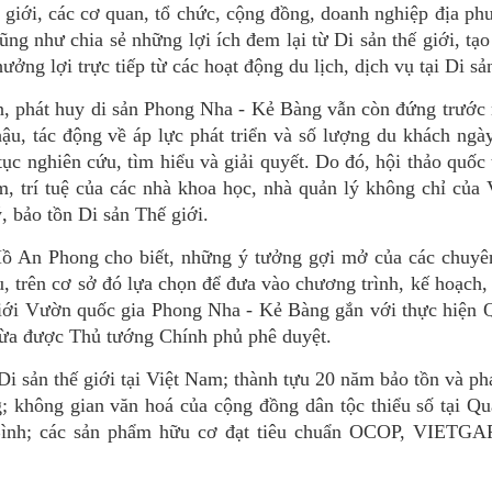
ế giới, các cơ quan, tổ chức, cộng đồng, doanh nghiệp địa p
ng như chia sẻ những lợi ích đem lại từ Di sản thế giới, tạo
ng lợi trực tiếp từ các hoạt động du lịch, dịch vụ tại Di sản
, phát huy di sản Phong Nha - Kẻ Bàng vẫn còn đứng trước 
ậu, tác động về áp lực phát triển và số lượng du khách ngà
 tục nghiên cứu, tìm hiểu và giải quyết. Do đó, hội thảo quốc 
ệm, trí tuệ của các nhà khoa học, nhà quản lý không chỉ của
, bảo tồn Di sản Thế giới.
ồ An Phong cho biết, những ý tưởng gợi mở của các chuyên
u, trên cơ sở đó lựa chọn để đưa vào chương trình, kế hoạch,
ế giới Vườn quốc gia Phong Nha - Kẻ Bàng gắn với thực hiện
vừa được Thủ tướng Chính phủ phê duyệt.
i sản thế giới tại Việt Nam; thành tựu 20 năm bảo tồn và phá
 không gian văn hoá của cộng đồng dân tộc thiểu số tại Qu
 Bình; các sản phẩm hữu cơ đạt tiêu chuẩn OCOP, VIETGAP