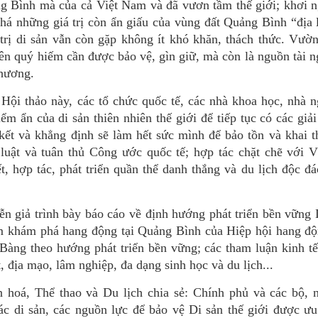
ảng Bình mà của cả Việt Nam và đã vươn tầm thế giới; khơi
há những giá trị còn ẩn giấu của vùng đất Quảng Bình “địa 
 trị di sản vẫn còn gặp không ít khó khăn, thách thức. Vườ
ên quý hiếm cần được bảo vệ, gìn giữ, mà còn là nguồn tài 
phương.
i thảo này, các tổ chức quốc tế, các nhà khoa học, nhà n
iểm ẩn của di sản thiên nhiên thế giới để tiếp tục có các giả
ết và khẳng định sẽ làm hết sức mình để bảo tồn và khai t
luật và tuân thủ Công ước quốc tế; hợp tác chặt chẽ với 
 hợp tác, phát triển quần thể danh thắng và du lịch độc đ
ễn giả trình bày báo cáo về định hướng phát triển bền vững 
m khám phá hang động tại Quảng Bình của Hiệp hội hang đ
Bàng theo hướng phát triển bền vững; các tham luận kinh tế
t, địa mạo, lâm nghiệp, đa dạng sinh học và du lịch...
oá, Thể thao và Du lịch chia sẻ: Chính phủ và các bộ, n
c di sản, các nguồn lực để bảo vệ Di sản thế giới được ưu