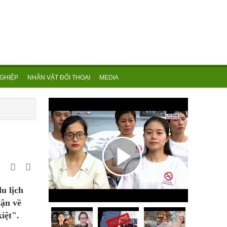
GHIỆP
NHÂN VẬT ĐỐI THOẠI
MEDIA
u lịch
tận về
iệt".