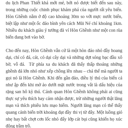
du lịch Phan Thiết khá mới mẻ, bởi nó được biết đến sau này,
trong những cuộc chinh phục khám phá của người rất yêu biển.
Hòn Ghềnh nằm ở độ cao khoảng 30m so với mực nước biển,
biệt lập như một ốc đảo bình yên cách Mũi Né chỉ khoảng 1km.
Nhiều du khách giàu ý tưởng đã ví Hòn Ghềnh như một con rùa
biển đang bơi vào bờ.
Cho đến nay, Hòn Ghềnh vẫn cứ là một hòn đảo nhỏ đầy hoang
dại, chỉ có đá, cát, cỏ dại cây dại và những đợt sóng bạc đầu xô
bờ, vỗ đá. Từ phía xa du khách đã thấy thấp thoáng những
ghềnh đá lớn nhỏ như xếp chồng lên nhau – chả thế mà người ta
gọi nó là Hòn Ghềnh. Khi đến gần đảo, điều lý thú của biển cả
như ập đến khi mờ ảo dưới mặt nước trong vắt là dấu hiệu của
rặng san hô kỳ thú. Cảnh quan Hòn Ghềnh không phải ai cũng
thực sự yêu thích hay cảm nhận được, trừ những người thật lãng
mạn và thích phiêu lưu mạo hiểm. Người lãng mạn có thể thấy
quang cảnh biển trời khoáng đạt đầy thi vị từ đây. Một luồng gió
nhẹ hay bất chợt cơn lốc nhỏ đẩy lớp cát bụi cũng khiến họ xúc
động trầm trồ.