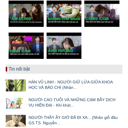
Tin nổi bật
HÀN VŨ LINH - NGƯỜI GIỮ LỬA GIỮA KHOA
HỌC VÀ BÁO CHÍ (Nhân...
NGƯỜI CAO TUỔI VÀ NHỮNG CẠM BẪY DỊCH
VỤ HIỆN ĐẠI - Khi khát...
NGƯỜI THẦY ẤY GIỜ ĐÃ ĐI XA... (Nhân giỗ đầu
GS.TS. Nguyễn...