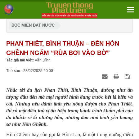
DỌC MIỀN ĐẤT NƯỚC
PHAN THIẾT, BÌNH THUẬN – ĐẾN HÒN
GHỀNH NGẮM “RÙA BƠI VÀO BỜ”
Tác giả bài viết:
Văn Đĩnh
Thứ sáu - 28/02/2025 20:00
Nhắc tới du lịch Phan Thiết, Bình Thuận, dường như ấn
tượng đầu tiên mà mọi người hình dung trước hết là biển và
cát. Nhưng nếu dành tình yêu nồng đượm cho Phan Thiết,
thì có một điều thú vị ẩn hiện trong hành trình khám phá của
du khách sẽ là những hòn, những đảo nhỏ bình yên hoang
sơ như Hòn Ghềnh.
Hòn Ghềnh hay còn gọi là Hòn Lao, là một trong những điểm