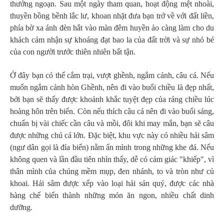
thưởng ngoạn. Sau một ngày tham quan, hoạt động mệt nhoài,
thuyền bồng bềnh lắc lư, khoan nhặt đưa bạn trở về với đất liền,
phía bờ xa ánh đèn hắt vào màn đêm huyền ảo càng làm cho du
khách cảm nhận sự khoáng đạt bao la của đất trời và sự nhỏ bé
của con người trước thiên nhiên bất tận.
Ở đây bạn có thể cắm trại, vượt ghềnh, ngắm cảnh, câu cá. Nếu
muốn ngắm cảnh hòn Ghềnh, nên đi vào buổi chiều là đẹp nhất,
bởi bạn sẽ thấy được khoảnh khắc tuyệt đẹp của ráng chiều lúc
hoàng hôn trên biển. Còn nếu thích câu cá nên đi vào buổi sáng,
chuẩn bị vài chiếc cần câu và mồi, đôi khi may mắn, bạn sẽ câu
được những chú cá lớn. Đặc biệt, khu vực này có nhiều hải sâm
(ngư dân gọi là đỉa biển) nằm ẩn mình trong những khe đá. Nếu
không quen và lần đầu tiên nhìn thấy, dễ có cảm giác "khiếp", vì
thân mình của chúng mềm mụp, đen nhánh, to và tròn như củ
khoai. Hải sâm được xếp vào loại hải sản quý, được các nhà
hàng chế biến thành những món ăn ngon, nhiều chất dinh
dưỡng.