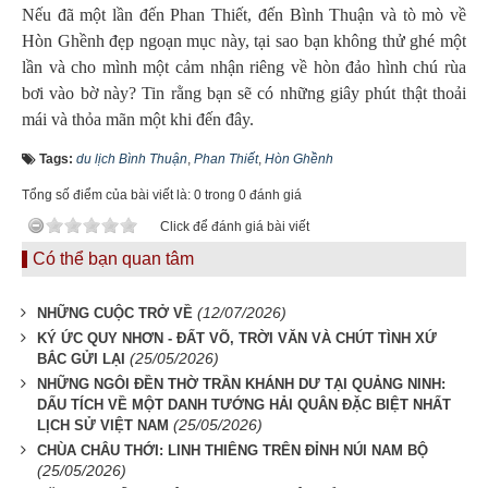
Nếu đã một lần đến Phan Thiết, đến Bình Thuận và tò mò về
Hòn Ghềnh đẹp ngoạn mục này, tại sao bạn không thử ghé một
lần và cho mình một cảm nhận riêng về hòn đảo hình chú rùa
bơi vào bờ này? Tin rằng bạn sẽ có những giây phút thật thoải
mái và thỏa mãn một khi đến đây.
Tags:
du lịch Bình Thuận
,
Phan Thiết
,
Hòn Ghềnh
Tổng số điểm của bài viết là: 0 trong 0 đánh giá
Click để đánh giá bài viết
Có thể bạn quan tâm
(12/07/2026)
NHỮNG CUỘC TRỞ VỀ
KÝ ỨC QUY NHƠN - ĐẤT VÕ, TRỜI VĂN VÀ CHÚT TÌNH XỨ
(25/05/2026)
BẮC GỬI LẠI
NHỮNG NGÔI ĐỀN THỜ TRẦN KHÁNH DƯ TẠI QUẢNG NINH:
DẤU TÍCH VỀ MỘT DANH TƯỚNG HẢI QUÂN ĐẶC BIỆT NHẤT
(25/05/2026)
LỊCH SỬ VIỆT NAM
CHÙA CHÂU THỚI: LINH THIÊNG TRÊN ĐỈNH NÚI NAM BỘ
(25/05/2026)