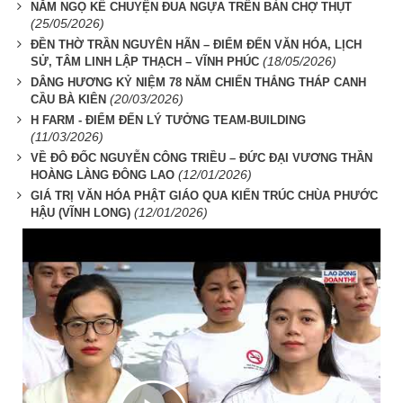
NĂM NGỌ KỂ CHUYỆN ĐUA NGỰA TRÊN BẢN CHỢ THỤT
(25/05/2026)
ĐỀN THỜ TRẦN NGUYÊN HÃN – ĐIỂM ĐẾN VĂN HÓA, LỊCH
(18/05/2026)
SỬ, TÂM LINH LẬP THẠCH – VĨNH PHÚC
DÂNG HƯƠNG KỶ NIỆM 78 NĂM CHIẾN THẮNG THÁP CANH
(20/03/2026)
CẦU BÀ KIÊN
H FARM - ĐIỂM ĐẾN LÝ TƯỞNG TEAM-BUILDING
(11/03/2026)
VỀ ĐÔ ĐỐC NGUYỄN CÔNG TRIỀU – ĐỨC ĐẠI VƯƠNG THẦN
(12/01/2026)
HOÀNG LÀNG ĐÔNG LAO
GIÁ TRỊ VĂN HÓA PHẬT GIÁO QUA KIẾN TRÚC CHÙA PHƯỚC
(12/01/2026)
HẬU (VĨNH LONG)