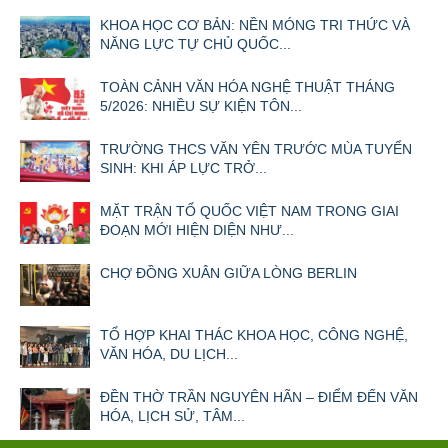
KHOA HỌC CƠ BẢN: NỀN MÓNG TRI THỨC VÀ
NĂNG LỰC TỰ CHỦ QUỐC...
TOÀN CẢNH VĂN HÓA NGHỆ THUẬT THÁNG
5/2026: NHIỀU SỰ KIỆN TÔN...
TRƯỜNG THCS VĂN YÊN TRƯỚC MÙA TUYỂN
SINH: KHI ÁP LỰC TRỞ...
MẶT TRẬN TỔ QUỐC VIỆT NAM TRONG GIAI
ĐOẠN MỚI HIỆN DIỆN NHƯ...
CHỢ ĐỒNG XUÂN GIỮA LÒNG BERLIN
TỔ HỢP KHAI THÁC KHOA HỌC, CÔNG NGHỆ,
VĂN HÓA, DU LỊCH...
ĐỀN THỜ TRẦN NGUYÊN HÃN – ĐIỂM ĐẾN VĂN
HÓA, LỊCH SỬ, TÂM...