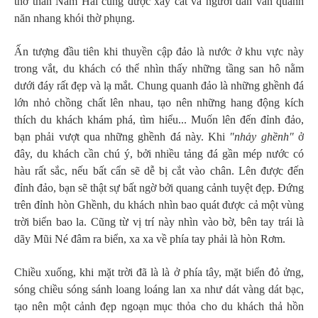
thờ thần Nam Hải cũng được xây cất và người dân vẫn quanh
năn nhang khói thờ phụng.
Ấn tượng đầu tiên khi thuyền cập đảo là nước ở khu vực này
trong vắt, du khách có thể nhìn thấy những tầng san hô nằm
dưới đáy rất đẹp và lạ mắt. Chung quanh đảo là những ghềnh đá
lớn nhỏ chồng chất lên nhau, tạo nên những hang động kích
thích du khách khám phá, tìm hiểu... Muốn lên đến đỉnh đảo,
bạn phải vượt qua những ghềnh đá này. Khi
"nhảy ghềnh"
ở
đây, du khách cần chú ý, bởi nhiều tảng đá gần mép nước có
hàu rất sắc, nếu bất cẩn sẽ dễ bị cắt vào chân. Lên được đến
đỉnh đảo, bạn sẽ thật sự bất ngờ bởi quang cảnh tuyệt đẹp. Đứng
trên đỉnh hòn Ghềnh, du khách nhìn bao quát được cả một vùng
trời biển bao la. Cũng từ vị trí này nhìn vào bờ, bên tay trái là
dãy Mũi Né đâm ra biển, xa xa về phía tay phải là hòn Rơm.
Chiều xuống, khi mặt trời đã là là ở phía tây, mặt biển đỏ ửng,
sóng chiều sóng sánh loang loáng lan xa như dát vàng dát bạc,
tạo nên một cảnh đẹp ngoạn mục thỏa cho du khách thả hồn