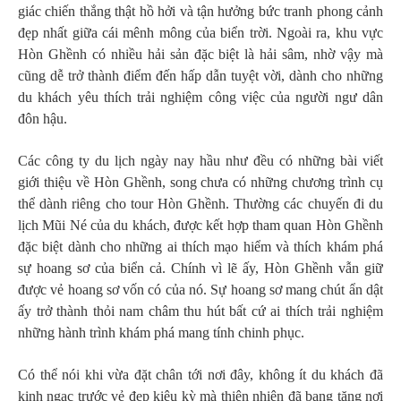
giác chiến thắng thật hồ hởi và tận hưởng bức tranh phong cảnh
đẹp nhất giữa cái mênh mông của biển trời. Ngoài ra, khu vực
Hòn Ghềnh có nhiều hải sản đặc biệt là hải sâm, nhờ vậy mà
cũng dễ trở thành điểm đến hấp dẫn tuyệt vời, dành cho những
du khách yêu thích trải nghiệm công việc của người ngư dân
đôn hậu.
Các công ty du lịch ngày nay hầu như đều có những bài viết
giới thiệu về Hòn Ghềnh, song chưa có những chương trình cụ
thể dành riêng cho tour Hòn Ghềnh. Thường các chuyến đi du
lịch Mũi Né của du khách, được kết hợp tham quan Hòn Ghềnh
đặc biệt dành cho những ai thích mạo hiểm và thích khám phá
sự hoang sơ của biển cả. Chính vì lẽ ấy, Hòn Ghềnh vẫn giữ
được vẻ hoang sơ vốn có của nó. Sự hoang sơ mang chút ẩn dật
ấy trở thành thỏi nam châm thu hút bất cứ ai thích trải nghiệm
những hành trình khám phá mang tính chinh phục.
Có thể nói khi vừa đặt chân tới nơi đây, không ít du khách đã
kinh ngạc trước vẻ đẹp kiêu kỳ mà thiên nhiên đã bang tặng nơi