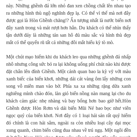
này. Những ghềnh đá lớn nhỏ đan xen chồng chất lên nhau tạo
ra những hình thù ngộ nghĩnh đẹp lạ. Có thể vì thế mà nơi đây
được gọi là Hòn Ghềnh chăng!? Ấn tượng nhất là nước biển nơi
đây xanh trong và mát rượi hơn hẳn. Du khách có thể nhìn thấy
tận dưới đáy là những tán san hô đủ màu sắc và hình thù đẹp
mắt có thể quyến rũ tất cả những đôi mắt hiếu kỳ tò mò.
Một chút mạo hiểm khi du khách leo qua những ghềnh đá nhấp
nhô nhưng công sức bỏ ra lại không uổng phí chút nào khi được
đặt chân lên đỉnh Ghềnh. Một cảnh quan bao la kỳ vỹ với màu
xanh biếc của biển khơi, những dải cát vàng ôm lấy những con
song vỗ miên man vào bờ. Phía xa xa những rặng dừa xanh
nghiêng mình chào đón, làn gió biển nồng nàn mang lại cho du
khách cảm giác nhẹ nhàng và bay bổng hơn bao giờ hết.Hòn
Ghềnh được Hòn Rơm và dải biển Mũi Né bao bọc như viên
ngọc quý của biển khơi. Nơi đây có 1 loại hải sản rất quý hiếm
đó chính là con hải sâm, ngoài ra còn nhiều loại cây dại mọc
xung quanh, chim biển cũng đua nhau về trú ngụ. Một ngôi đền