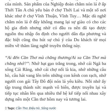
của mình. Sản phẩm của Nghiệp đoàn chằm nón lá ở ấp
Thới Tân A chủ yếu bán ở chợ Thới Lai và một số nơi
khác như ở chợ Vĩnh Thuận, Vĩnh Tuy… Mặc dù nghề
chằm nón lá ở đây không mang lại sự giàu có cho các
hộ gia đình nhưng nhờ có đầu ra nên đã tạo được
nguồn thu nhập ổn định cho người dân địa phương và
đặc biệt cũng thu hút sự chú ý của Du khách từ mọi
miền về thăm làng nghề truyền thống này.
“Ai đến Cần Thơ mà chẳng thương/Ai xa Cần Thơ mà
chẳng nhớ?”
: Nhớ hạt gạo trắng trong, nhớ cái Ngã ba
sông Cái Răng, nhớ cái chợ nổi là kia, nhớ những câu
hò, câu hát vang lên trên những con kênh con rạch, nhớ
người con gái Tây Đô đội nón lá yêu kiều. Nỗi nhớ ấy
tập trung thành sức mạnh vô biên, được truyền lại và
tiếp tục nhân lên qua nhiều thế hệ kế tiếp nối nhau xây
dựng nên một Cần thơ hôm nay và tương lai.
Tags:
Cần Thơ
,
Điệu hò
,
Sông nước