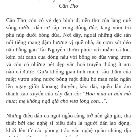
Cần Thơ
Cần Thơ còn có vẻ đẹp bình dị nên thơ của làng quê
sông nước, dân cư tập trung đông đúc, làng xóm trù
phú núp dưới bóng dừa. Nơi đây, ngoài những đặc sản
nổi tiếng mang đậm hương vị quê nhà, ăn cơm sốt dẻo
nấu bằng gạo Tài Nguyên thơm phức với mắm cá lóc,
kèm bát canh cua đồng nấu với bông so đũa vàng ươm
và còn có những nét đẹp văn hoá truyền thống ít nơi
nào có được. Giữa không gian tĩnh mịch, sâu thẳm của
miệt vườn sông nước bỗng một điệu hò man mác ngân
lên ngay giữa khoang thuyền, kéo dài, quện lẫn âm
thanh xao xuyến của cây đàn cò:
"Hoa mua ai bán mà
mua; mẹ không ngã giá cho vừa lòng con..."
.
Những điệu dân ca ngọt ngào càng trở nên gần gũi, tha
thiết bởi các nghệ sĩ biểu diễn là người dân lao động,
khởi lên từ các phong trào văn nghệ quần chúng địa