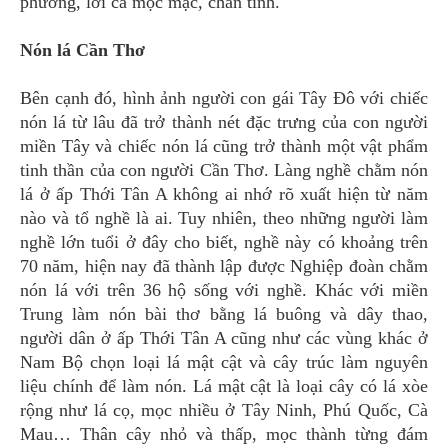
phương, lời ca mộc mạc, chân tình.
Nón lá Cần Thơ
Bên cạnh đó, hình ảnh người con gái Tây Đô với chiếc
nón lá từ lâu đã trở thành nét đặc trưng của con người
miền Tây và chiếc nón lá cũng trở thành một vật phẩm
tinh thần của con người Cần Thơ. Làng nghề chằm nón
lá ở ấp Thới Tân A không ai nhớ rõ xuất hiện từ năm
nào và tổ nghề là ai. Tuy nhiên, theo những người làm
nghề lớn tuổi ở đây cho biết, nghề này có khoảng trên
70 năm, hiện nay đã thành lập được Nghiệp đoàn chằm
nón lá với trên 36 hộ sống với nghề. Khác với miền
Trung làm nón bài thơ bằng lá buông và dây thao,
người dân ở ấp Thới Tân A cũng như các vùng khác ở
Nam Bộ chọn loại lá mật cật và cây trúc làm nguyên
liệu chính để làm nón. Lá mật cật là loại cây có lá xòe
rộng như lá cọ, mọc nhiều ở Tây Ninh, Phú Quốc, Cà
Mau… Thân cây nhỏ và thấp, mọc thành từng đám