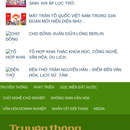
SINH: KHI ÁP LỰC TRỞ...
MẶT TRẬN TỔ QUỐC VIỆT NAM TRONG GIAI
ĐOẠN MỚI HIỆN DIỆN NHƯ...
CHỢ ĐỒNG XUÂN GIỮA LÒNG BERLIN
TỔ HỢP KHAI THÁC KHOA HỌC, CÔNG NGHỆ,
VĂN HÓA, DU LỊCH...
ĐỀN THỜ TRẦN NGUYÊN HÃN – ĐIỂM ĐẾN VĂN
HÓA, LỊCH SỬ, TÂM...
TRUYỀN THỐNG
PHÁT TRIỂN
DỌC MIỀN ĐẤT NƯỚC
CHỮ NGHỀ CHỮ NGHIỆP
KHÔNG GIAN VĂN HÓA
VĂN HÓA DOANH NGHIỆP
NHÂN VẬT ĐỐI THOẠI
MEDIA