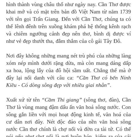
hình thành vùng châu thổ như ngày nay. Cần Thơ được
khai mở và có mặt trên bản đồ Việt Nam từ năm 1739
với tên gọi Trấn Giang. Đến với Cần Thơ, chúng ta có
thể lênh đênh trên xuồng khám phá hệ thống kênh rạch
và chiêm ngưỡng cảnh đẹp nên thơ, bình dị được ví
như vẻ đẹp thướt tha, đằm thắm của cô gái Tây Đô.
Nơi đây không những mang nét trù phú của những làng
xóm nép mình dưới rặng dừa, mà còn mang dáng dấp
xa hoa, lộng lẫy của đô hội sầm uất. Chẳng thế mà ở
đây lại nổi danh với câu ca:
“Cần Thơ có bến Ninh
Kiều - Có dòng sông đẹp với nhiều giai nhân”
.
Xuất xứ từ tên
“Cầm Thi giang”
(sông thơ, đàn), Cần
Thơ là vùng mang đậm dấu ấn văn hoá sông nước. Con
sông gắn liền với mọi hoạt động kinh tế, văn hoá của
cư dân nơi đây. Nét độc đáo của nền văn hoá sông
nước Cần thơ chính là chợ nổi và đờn ca tài tử. Có thể
nói nếu như chợ nổi là nơi buôn bán, kiếm ra của cải