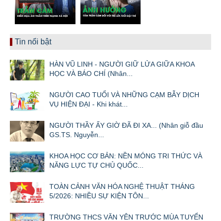
Tin nổi bật
HÀN VŨ LINH - NGƯỜI GIỮ LỬA GIỮA KHOA
HỌC VÀ BÁO CHÍ (Nhân...
NGƯỜI CAO TUỔI VÀ NHỮNG CẠM BẪY DỊCH
VỤ HIỆN ĐẠI - Khi khát...
NGƯỜI THẦY ẤY GIỜ ĐÃ ĐI XA... (Nhân giỗ đầu
GS.TS. Nguyễn...
KHOA HỌC CƠ BẢN: NỀN MÓNG TRI THỨC VÀ
NĂNG LỰC TỰ CHỦ QUỐC...
TOÀN CẢNH VĂN HÓA NGHỆ THUẬT THÁNG
5/2026: NHIỀU SỰ KIỆN TÔN...
TRƯỜNG THCS VĂN YÊN TRƯỚC MÙA TUYỂN