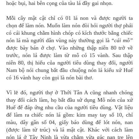
hoặc bụi, hai bên cọng của tàu lá đầy gai nhọn.
Mỗi cây mật cật chỉ có 01 lá non và được người ta
chọn để làm nón. Muốn làm nón đòi hỏi người thợ phải
có cái khung chằm hình chóp có kích thước bằng chiếc
nón lá mà người dân vùng này thường gọi là
“cái mô”
được bày bán ở chợ. Vào những thập niên 80 trở về
trước, nón lá được làm từ mô có 15 vành. Sau thập
niên 80, thị hiếu của người tiêu dùng thay đổi, người
Nam bộ nói chung bắt đầu chuộng nón lá kiểu xứ Huế
có 16 vành hay còn gọi là nón bài thơ.
Vì lẽ đó, người thợ ở Thới Tân A cũng nhanh chóng
thay đổi cách làm, họ bắt đầu sử dụng Mô nón của xứ
Huế để đáp ứng nhu cầu của người tiêu dùng. Vật liệu
để làm ra chiếc nón lá gồm: kim may tay số 10, chỉ
màu, dây gân số 04, giấy báo dùng để lót nón, nan
(được làm từ trúc) và lá mật cật. Khác với cách làm
nón lá ở Tây Ninh là vừa chằm vừa gác nan tre lên