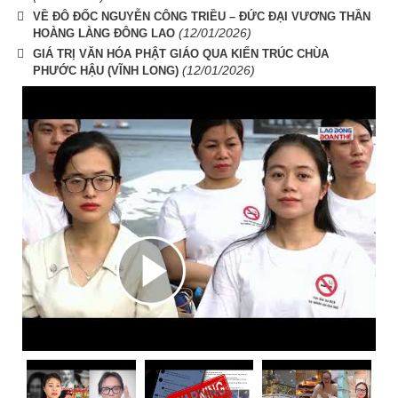
VỀ ĐÔ ĐỐC NGUYỄN CÔNG TRIỀU – ĐỨC ĐẠI VƯƠNG THẦN
(12/01/2026)
HOÀNG LÀNG ĐÔNG LAO
GIÁ TRỊ VĂN HÓA PHẬT GIÁO QUA KIẾN TRÚC CHÙA
(12/01/2026)
PHƯỚC HẬU (VĨNH LONG)