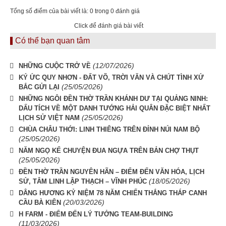
Tổng số điểm của bài viết là: 0 trong 0 đánh giá
Click để đánh giá bài viết
Có thể bạn quan tâm
(12/07/2026)
NHỮNG CUỘC TRỞ VỀ
KÝ ỨC QUY NHƠN - ĐẤT VÕ, TRỜI VĂN VÀ CHÚT TÌNH XỨ
(25/05/2026)
BẮC GỬI LẠI
NHỮNG NGÔI ĐỀN THỜ TRẦN KHÁNH DƯ TẠI QUẢNG NINH:
DẤU TÍCH VỀ MỘT DANH TƯỚNG HẢI QUÂN ĐẶC BIỆT NHẤT
(25/05/2026)
LỊCH SỬ VIỆT NAM
CHÙA CHÂU THỚI: LINH THIÊNG TRÊN ĐỈNH NÚI NAM BỘ
(25/05/2026)
NĂM NGỌ KỂ CHUYỆN ĐUA NGỰA TRÊN BẢN CHỢ THỤT
(25/05/2026)
ĐỀN THỜ TRẦN NGUYÊN HÃN – ĐIỂM ĐẾN VĂN HÓA, LỊCH
(18/05/2026)
SỬ, TÂM LINH LẬP THẠCH – VĨNH PHÚC
DÂNG HƯƠNG KỶ NIỆM 78 NĂM CHIẾN THẮNG THÁP CANH
(20/03/2026)
CẦU BÀ KIÊN
H FARM - ĐIỂM ĐẾN LÝ TƯỞNG TEAM-BUILDING
(11/03/2026)