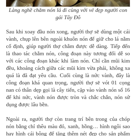
Làng nghề chằm nón lá đi cùng với vẻ đẹp người con
gái Tây Đô
Sau khi xoay đầu nón xong, người thợ sẽ dùng một cái
vành, chụp lên bên ngoài khuôn nón để giữ cho lá nằm
cố định, giúp người thợ chằm được dễ dàng. Tiếp đến
là thao tác chằm nón, công đoạn này tương đối dễ so
với các công đoạn khác khi làm nón. Chỉ cần mũi kim
đều, khoảng cách giữa các mũi kim vừa phải, không xa
quá là đã đạt yêu cầu. Cuối cùng là nức vành, đây là
công đoạn khá quan trọng, người thợ sẽ vót 01 cọng
nan có thân dẹp gọi là cây tiến, cặp vào vành nón số 16
để khi nức, vành nón được tròn và chắc chắn, nón sử
dụng được lâu bền.
Ngoài ra, người thợ còn trang trí bên trong của chóp
nón bằng chỉ thêu màu đỏ, xanh, hồng… hình ngôi sao
hay hình cái bông để tăng thêm nét đẹp cho sản phẩm