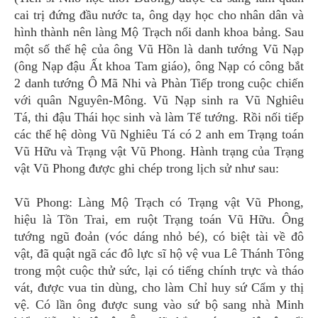
cai trị đứng đầu nước ta, ông dạy học cho nhân dân và
hình thành nên làng Mộ Trạch nổi danh khoa bảng. Sau
một số thế hệ của ông Vũ Hồn là danh tướng Vũ Nạp
(ông Nạp đậu Ất khoa Tam giáo), ông Nạp có công bắt
2 danh tướng Ô Mã Nhi và Phàn Tiếp trong cuộc chiến
với quân Nguyên-Mông. Vũ Nạp sinh ra Vũ Nghiêu
Tá, thi đậu Thái học sinh và làm Tể tướng. Rồi nối tiếp
các thế hệ dòng Vũ Nghiêu Tá có 2 anh em Trạng toán
Vũ Hữu và Trạng vật Vũ Phong. Hành trạng của Trạng
vật Vũ Phong được ghi chép trong lịch sử như sau:
Vũ Phong: Làng Mộ Trạch có Trạng vật Vũ Phong,
hiệu là Tồn Trai, em ruột Trạng toán Vũ Hữu. Ông
tướng ngũ đoản (vóc dáng nhỏ bé), có biệt tài về đô
vật, đã quật ngã các đô lực sĩ hộ vệ vua Lê Thánh Tông
trong một cuộc thử sức, lại có tiếng chính trực và tháo
vát, được vua tin dùng, cho làm Chỉ huy sứ Cẩm y thị
vệ. Có lần ông được sung vào sứ bộ sang nhà Minh