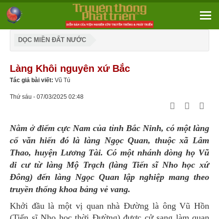
DỌC MIỀN ĐẤT NƯỚC
Làng Khôi nguyên xứ Bắc
Tác giả bài viết:
Vũ Tú
Thứ sáu - 07/03/2025 02:48
Nằm ở điểm cực Nam của tỉnh Bắc Ninh, có một làng
cổ văn hiến đó là làng Ngọc Quan, thuộc xã Lâm
Thao, huyện Lương Tài. Có một nhánh dòng họ Vũ
di cư từ làng Mộ Trạch (làng Tiến sĩ Nho học xứ
Đông) đến làng Ngọc Quan lập nghiệp mang theo
truyền thống khoa bảng vẻ vang.
Khởi đầu là một vị quan nhà Đường là ông Vũ Hồn
(Tiến sĩ Nho học thời Đường) được cử sang làm quan