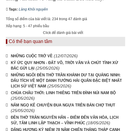
Tags:
Làng Khôi nguyên
Tổng số điểm của bài viết là: 234 trong 47 đánh giá
Xếp hạng:
5
-
47
phiếu bầu
Click để đánh giá bài viết
Có thể bạn quan tâm
(12/07/2026)
NHỮNG CUỘC TRỞ VỀ
KÝ ỨC QUY NHƠN - ĐẤT VÕ, TRỜI VĂN VÀ CHÚT TÌNH XỨ
(25/05/2026)
BẮC GỬI LẠI
NHỮNG NGÔI ĐỀN THỜ TRẦN KHÁNH DƯ TẠI QUẢNG NINH:
DẤU TÍCH VỀ MỘT DANH TƯỚNG HẢI QUÂN ĐẶC BIỆT NHẤT
(25/05/2026)
LỊCH SỬ VIỆT NAM
CHÙA CHÂU THỚI: LINH THIÊNG TRÊN ĐỈNH NÚI NAM BỘ
(25/05/2026)
NĂM NGỌ KỂ CHUYỆN ĐUA NGỰA TRÊN BẢN CHỢ THỤT
(25/05/2026)
ĐỀN THỜ TRẦN NGUYÊN HÃN – ĐIỂM ĐẾN VĂN HÓA, LỊCH
(18/05/2026)
SỬ, TÂM LINH LẬP THẠCH – VĨNH PHÚC
DÂNG HƯƠNG KỶ NIỆM 78 NĂM CHIẾN THẮNG THÁP CANH