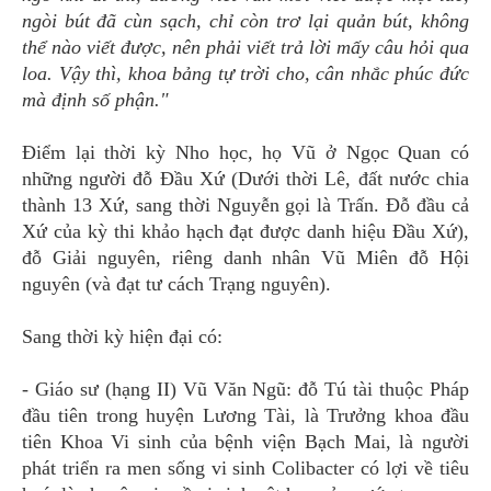
ngòi bút đã cùn sạch, chỉ còn trơ lại quản bút, không
thể nào viết được, nên phải viết trả lời mấy câu hỏi qua
loa. Vậy thì, khoa bảng tự trời cho, cân nhắc phúc đức
mà định số phận."
Điểm lại thời kỳ Nho học, họ Vũ ở Ngọc Quan có
những người đỗ Đầu Xứ (Dưới thời Lê, đất nước chia
thành 13 Xứ, sang thời Nguyễn gọi là Trấn. Đỗ đầu cả
Xứ của kỳ thi khảo hạch đạt được danh hiệu Đầu Xứ),
đỗ Giải nguyên, riêng danh nhân Vũ Miên đỗ Hội
nguyên (và đạt tư cách Trạng nguyên).
Sang thời kỳ hiện đại có:
- Giáo sư (hạng II) Vũ Văn Ngũ: đỗ Tú tài thuộc Pháp
đầu tiên trong huyện Lương Tài, là Trưởng khoa đầu
tiên Khoa Vi sinh của bệnh viện Bạch Mai, là người
phát triển ra men sống vi sinh Colibacter có lợi về tiêu