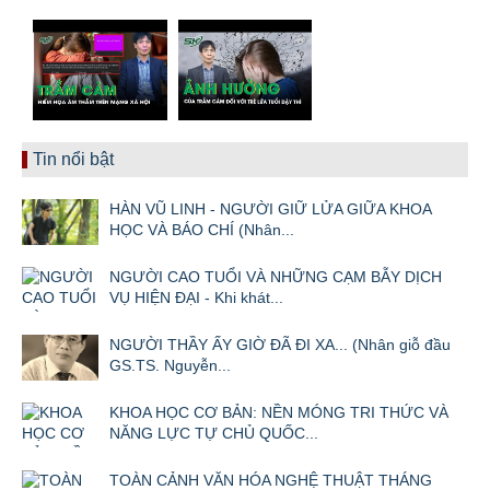
Tin nổi bật
HÀN VŨ LINH - NGƯỜI GIỮ LỬA GIỮA KHOA
HỌC VÀ BÁO CHÍ (Nhân...
NGƯỜI CAO TUỔI VÀ NHỮNG CẠM BẪY DỊCH
VỤ HIỆN ĐẠI - Khi khát...
NGƯỜI THẦY ẤY GIỜ ĐÃ ĐI XA... (Nhân giỗ đầu
GS.TS. Nguyễn...
KHOA HỌC CƠ BẢN: NỀN MÓNG TRI THỨC VÀ
NĂNG LỰC TỰ CHỦ QUỐC...
TOÀN CẢNH VĂN HÓA NGHỆ THUẬT THÁNG