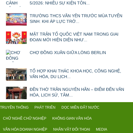
5/2026: NHIỀU SỰ KIỆN TÔN...
TRƯỜNG THCS VĂN YÊN TRƯỚC MÙA TUYỂN
SINH: KHI ÁP LỰC TRỞ...
MẶT TRẬN TỔ QUỐC VIỆT NAM TRONG GIAI
ĐOẠN MỚI HIỆN DIỆN NHƯ...
CHỢ ĐỒNG XUÂN GIỮA LÒNG BERLIN
TỔ HỢP KHAI THÁC KHOA HỌC, CÔNG NGHỆ,
VĂN HÓA, DU LỊCH...
ĐỀN THỜ TRẦN NGUYÊN HÃN – ĐIỂM ĐẾN VĂN
HÓA, LỊCH SỬ, TÂM...
TRUYỀN THỐNG
PHÁT TRIỂN
DỌC MIỀN ĐẤT NƯỚC
CHỮ NGHỀ CHỮ NGHIỆP
KHÔNG GIAN VĂN HÓA
VĂN HÓA DOANH NGHIỆP
NHÂN VẬT ĐỐI THOẠI
MEDIA