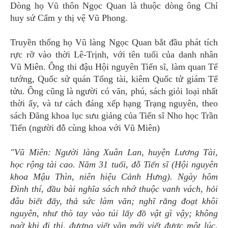
Dòng họ Vũ thôn Ngọc Quan là thuộc dòng ông Chỉ
huy sứ Cẩm y thị vệ Vũ Phong.
Truyền thống họ Vũ làng Ngọc Quan bắt đầu phát tích
rực rỡ vào thời Lê-Trịnh, với tên tuổi của danh nhân
Vũ Miên. Ông thi đậu Hội nguyên Tiến sĩ, làm quan Tể
tướng, Quốc sử quán Tổng tài, kiêm Quốc tử giám Tế
tửu. Ông cũng là người có văn, phú, sách giỏi loại nhất
thời ấy, và tư cách đáng xếp hạng Trạng nguyên, theo
sách Đăng khoa lục sưu giảng của Tiến sĩ Nho học Trần
Tiến (người đỗ cùng khoa với Vũ Miên)
"Vũ Miên: Người làng Xuân Lan, huyện Lương Tài,
học rộng tài cao. Năm 31 tuổi, đỗ Tiến sĩ (Hội nguyên
khoa Mậu Thìn, niên hiệu Cảnh Hưng). Ngày hôm
Đình thí, đầu bài nghĩa sách nhớ thuộc vanh vách, hỏi
đâu biết đấy, thả sức làm văn; nghĩ rằng đoạt khôi
nguyên, như thò tay vào túi lấy đồ vật gì vậy; không
ngờ khi đi thi, đương viết văn mới viết được một lúc,