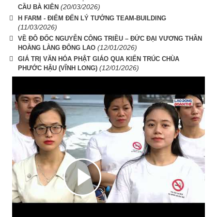
(20/03/2026)
CẦU BÀ KIÊN
H FARM - ĐIỂM ĐẾN LÝ TƯỞNG TEAM-BUILDING
(11/03/2026)
VỀ ĐÔ ĐỐC NGUYỄN CÔNG TRIỀU – ĐỨC ĐẠI VƯƠNG THẦN
(12/01/2026)
HOÀNG LÀNG ĐÔNG LAO
GIÁ TRỊ VĂN HÓA PHẬT GIÁO QUA KIẾN TRÚC CHÙA
(12/01/2026)
PHƯỚC HẬU (VĨNH LONG)