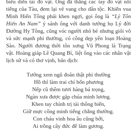
biểu diễn tài đô vật. Ông đã thắng các tay đô vật nổi
tiếng của Tàu, đem lại vẻ vang cho dân tộc. Khiến vua
Minh Hiến Tông phải khen ngợi, gọi ông là
“Lý Tôn
Hiến An Nam”
ý sánh ông với danh tướng họ Lý đời
Đường Hy Tông, cũng vóc người nhỏ bé nhưng giỏi võ
và sức mạnh phi thường, có công dẹp yên loạn Hoàng
Sào. Người đương thời tôn xưng Vũ Phong là Trạng
vật. Hoàng giáp Lê Quang Bí, liệt ông vào các nhân vật
lịch sử và có thơ vịnh, bản dịch:
Tướng xem ngũ đoản thật phi thường
Hồ thỉ làm trai chí bốn phương
Nếp cũ thêm tươi hàng bá trọng,
Ngàn xưa được gặp chúa minh lương.
Khen tay chính trị tài thông biến,
Giữ mực công minh tiếng chẳng thường.
Con cháu vinh hoa âu cũng bởi,
Ai trồng cây đức để làm gương.