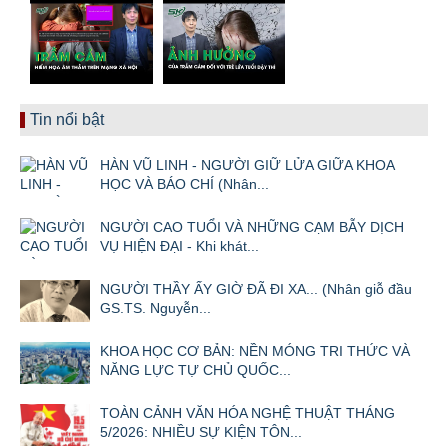
Tin nổi bật
HÀN VŨ LINH - NGƯỜI GIỮ LỬA GIỮA KHOA
HỌC VÀ BÁO CHÍ (Nhân...
NGƯỜI CAO TUỔI VÀ NHỮNG CẠM BẪY DỊCH
VỤ HIỆN ĐẠI - Khi khát...
NGƯỜI THẦY ẤY GIỜ ĐÃ ĐI XA... (Nhân giỗ đầu
GS.TS. Nguyễn...
KHOA HỌC CƠ BẢN: NỀN MÓNG TRI THỨC VÀ
NĂNG LỰC TỰ CHỦ QUỐC...
TOÀN CẢNH VĂN HÓA NGHỆ THUẬT THÁNG
5/2026: NHIỀU SỰ KIỆN TÔN...