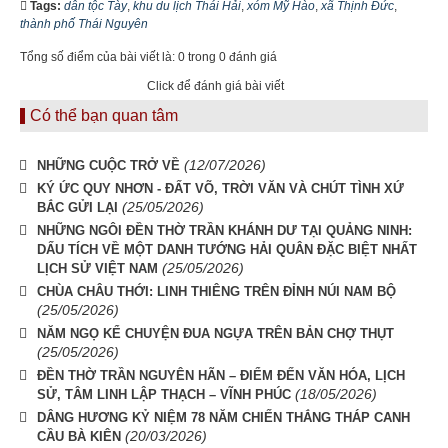
Tags:
dân tộc Tày
,
khu du lịch Thái Hải
,
xóm Mỹ Hào
,
xã Thịnh Đức
,
thành phố Thái Nguyên
Tổng số điểm của bài viết là: 0 trong 0 đánh giá
Click để đánh giá bài viết
Có thể bạn quan tâm
(12/07/2026)
NHỮNG CUỘC TRỞ VỀ
KÝ ỨC QUY NHƠN - ĐẤT VÕ, TRỜI VĂN VÀ CHÚT TÌNH XỨ
(25/05/2026)
BẮC GỬI LẠI
NHỮNG NGÔI ĐỀN THỜ TRẦN KHÁNH DƯ TẠI QUẢNG NINH:
DẤU TÍCH VỀ MỘT DANH TƯỚNG HẢI QUÂN ĐẶC BIỆT NHẤT
(25/05/2026)
LỊCH SỬ VIỆT NAM
CHÙA CHÂU THỚI: LINH THIÊNG TRÊN ĐỈNH NÚI NAM BỘ
(25/05/2026)
NĂM NGỌ KỂ CHUYỆN ĐUA NGỰA TRÊN BẢN CHỢ THỤT
(25/05/2026)
ĐỀN THỜ TRẦN NGUYÊN HÃN – ĐIỂM ĐẾN VĂN HÓA, LỊCH
(18/05/2026)
SỬ, TÂM LINH LẬP THẠCH – VĨNH PHÚC
DÂNG HƯƠNG KỶ NIỆM 78 NĂM CHIẾN THẮNG THÁP CANH
(20/03/2026)
CẦU BÀ KIÊN