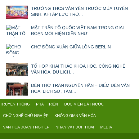
TRƯỜNG THCS VĂN YÊN TRƯỚC MÙA TUYỂN
SINH: KHI ÁP LỰC TRỞ...
MẶT TRẬN TỔ QUỐC VIỆT NAM TRONG GIAI
ĐOẠN MỚI HIỆN DIỆN NHƯ...
CHỢ ĐỒNG XUÂN GIỮA LÒNG BERLIN
TỔ HỢP KHAI THÁC KHOA HỌC, CÔNG NGHỆ,
VĂN HÓA, DU LỊCH...
ĐỀN THỜ TRẦN NGUYÊN HÃN – ĐIỂM ĐẾN VĂN
HÓA, LỊCH SỬ, TÂM...
TRUYỀN THỐNG
PHÁT TRIỂN
DỌC MIỀN ĐẤT NƯỚC
CHỮ NGHỀ CHỮ NGHIỆP
KHÔNG GIAN VĂN HÓA
VĂN HÓA DOANH NGHIỆP
NHÂN VẬT ĐỐI THOẠI
MEDIA