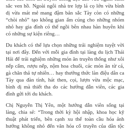
sắc ven hồ. Ngoài ngôi nhà tre lợp lá cọ lớn vừa bình
dị vừa mát mẻ mang đậm bản sắc Tày còn có những
“chòi nhỏ” tạo không gian ấm cúng cho những nhóm
nhỏ hay gia đình có thể ngồi bên nhau hàn huyên khi
có những sự kiện riêng…
Du khách có thể lựa chọn những trải nghiệm tuyệt vời
tại nơi đây. Đến với mỗi gia đình tại làng du lịch Thái
Hải để trải nghiệm những món ăn truyền thống như xôi
nếp cẩm, rượu nếp, nộm hoa chuối, các món ăn từ cá,
gà chăn thả tự nhiên… hay thưởng thức làn điệu dân ca
Tày qua đàn tính, hát then, cọi, lượn vừa mộc mạc,
bình dị mà thiết tha do các hướng dẫn viên, các gia
đình gửi tới du khách.
Chị Nguyễn Thị Yên, một hướng dẫn viên sống tại
làng, chia sẻ: “Trong thời kỳ hội nhập, khoa học kỹ
thuật phát triển, bên cạnh xu thế toàn cầu hóa ảnh
hưởng không nhỏ đến văn hóa cổ truyền của dân tộc