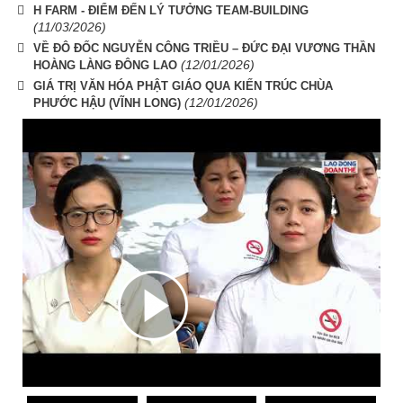
H FARM - ĐIỂM ĐẾN LÝ TƯỞNG TEAM-BUILDING
(11/03/2026)
VỀ ĐÔ ĐỐC NGUYỄN CÔNG TRIỀU – ĐỨC ĐẠI VƯƠNG THẦN
(12/01/2026)
HOÀNG LÀNG ĐÔNG LAO
GIÁ TRỊ VĂN HÓA PHẬT GIÁO QUA KIẾN TRÚC CHÙA
(12/01/2026)
PHƯỚC HẬU (VĨNH LONG)