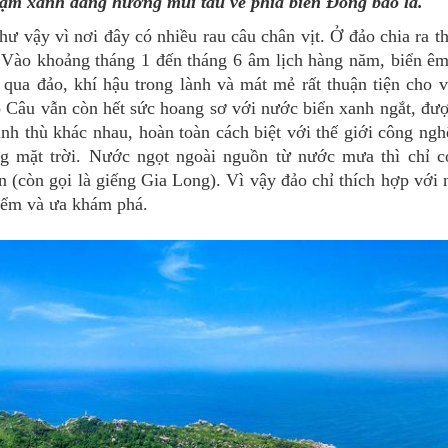
hạm xanh đang hướng mũi tàu về phía biển Đông bao la.
ư vậy vì nơi đây có nhiều rau câu chân vịt. Ở đảo chia ra t
 Vào khoảng tháng 1 đến tháng 6 âm lịch hàng năm, biển ê
 qua đảo, khí hậu trong lành và mát mẻ rất thuận tiện cho v
ao Câu vẫn còn hết sức hoang sơ với nước biển xanh ngắt, đư
nh thù khác nhau, hoàn toàn cách biệt với thế giới công ngh
ng mặt trời. Nước ngọt ngoài nguồn từ nước mưa thì chỉ 
n (còn gọi là giếng Gia Long). Vì vậy đảo chỉ thích hợp với
hiểm và ưa khám phá.