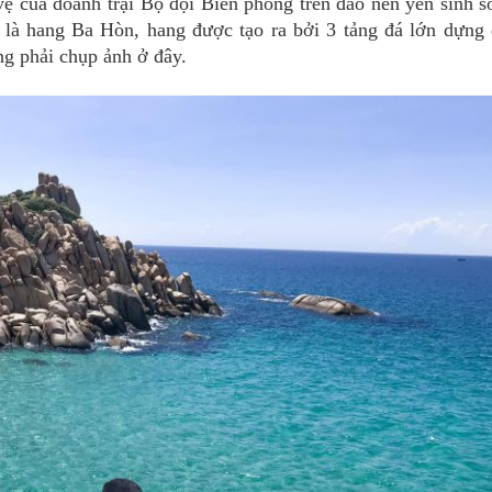
vệ của doanh trại Bộ đội Biên phòng trên đảo nên yến sinh s
là hang Ba Hòn, hang được tạo ra bởi 3 tảng đá lớn dựng
ng phải chụp ảnh ở đây.