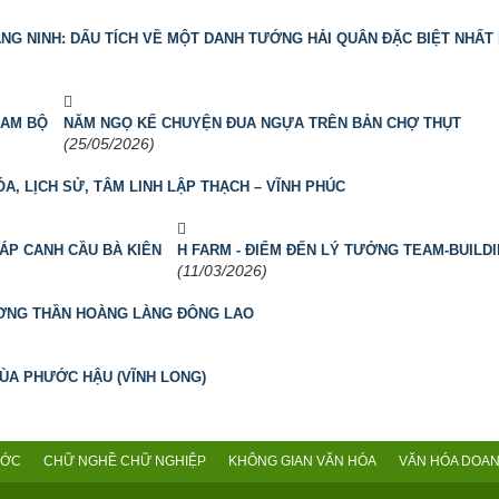
G NINH: DẤU TÍCH VỀ MỘT DANH TƯỚNG HẢI QUÂN ĐẶC BIỆT NHẤT 
NAM BỘ
NĂM NGỌ KỂ CHUYỆN ĐUA NGỰA TRÊN BẢN CHỢ THỤT
(25/05/2026)
A, LỊCH SỬ, TÂM LINH LẬP THẠCH – VĨNH PHÚC
ÁP CANH CẦU BÀ KIÊN
H FARM - ĐIỂM ĐẾN LÝ TƯỞNG TEAM-BUILD
(11/03/2026)
ƯƠNG THẦN HOÀNG LÀNG ĐÔNG LAO
HÙA PHƯỚC HẬU (VĨNH LONG)
ƯỚC
CHỮ NGHỀ CHỮ NGHIỆP
KHÔNG GIAN VĂN HÓA
VĂN HÓA DOAN