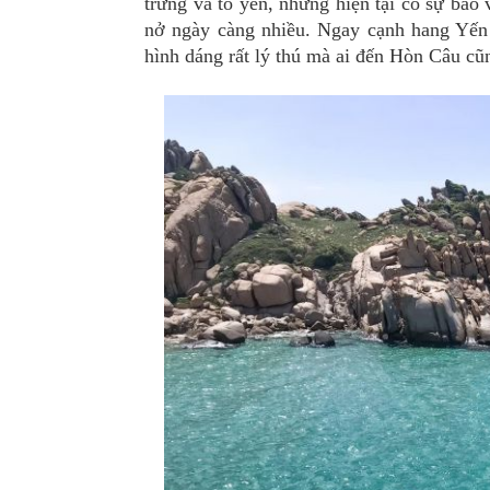
trứng và tổ yến, nhưng hiện tại có sự bảo 
nở ngày càng nhiều. Ngay cạnh hang Yến 
hình dáng rất lý thú mà ai đến Hòn Câu cũ