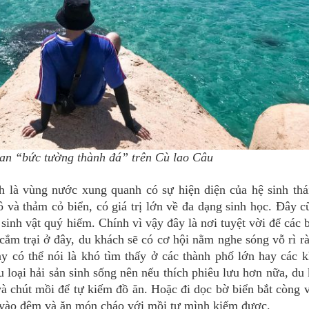
an “bức tường thành đá” trên Cù lao Câu
 là vùng nước xung quanh có sự hiện diện của hệ sinh thá
ô và thảm cỏ biển, có giá trị lớn về đa dạng sinh học. Đây c
 sinh vật quý hiếm. Chính vì vậy đây là nơi tuyệt vời để các 
cắm trại ở đây, du khách sẽ có cơ hội nằm nghe sóng vỗ rì r
ày có thể nói là khó tìm thấy ở các thành phố lớn hay các 
 loại hải sản sinh sống nên nếu thích phiêu lưu hơn nữa, du
và chút mồi để tự kiếm đồ ăn. Hoặc đi dọc bờ biển bắt còng 
ại vào đêm và ăn món cháo với mồi tự mình kiếm được.