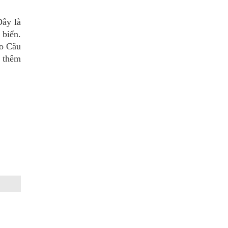
Đây là
 biển.
ao Câu
u thêm