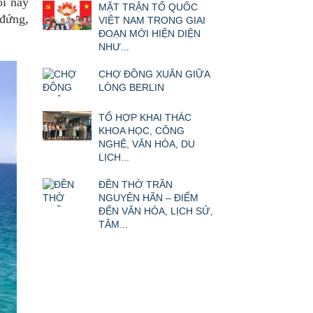
ôi nảy
MẶT TRẬN TỔ QUỐC
 đứng,
VIỆT NAM TRONG GIAI
ĐOẠN MỚI HIỆN DIỆN
NHƯ...
CHỢ ĐỒNG XUÂN GIỮA
LÒNG BERLIN
TỔ HỢP KHAI THÁC
KHOA HỌC, CÔNG
NGHỆ, VĂN HÓA, DU
LỊCH...
ĐỀN THỜ TRẦN
NGUYÊN HÃN – ĐIỂM
ĐẾN VĂN HÓA, LỊCH SỬ,
TÂM...