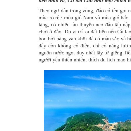
liền nhìn ra, Cù lao Câu như một chiến 
Theo ngư dân trong vùng, đảo có tên gọi nh
mùa rõ rệt: mùa gió Nam và mùa gió bấc.
lặng, có nhiều tàu thuyền neo đậu tấp nập
chơi ở đảo. Do vị trí xa đất liền nên Cù l
bọc bởi hàng vạn khối đá có màu sắc và hì
đây còn không có điện, chỉ có năng lượ
nguồn nước ngọt duy nhất lấy từ giếng Tiê
người yêu thiên nhiên, thích du lịch mạo 