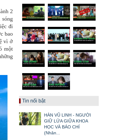
hành 2
m sóng
iệc đi
ợc bao
ệ vì ở
có một
 những
Tin nổi bật
HÀN VŨ LINH - NGƯỜI
GIỮ LỬA GIỮA KHOA
HỌC VÀ BÁO CHÍ
(Nhân...