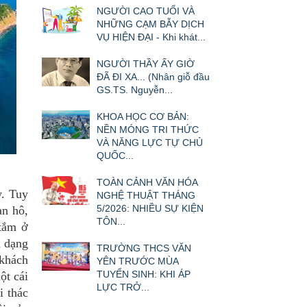
NGƯỜI CAO TUỔI VÀ
NHỮNG CẠM BẪY DỊCH
VỤ HIỆN ĐẠI - Khi khát...
NGƯỜI THẦY ẤY GIỜ
ĐÃ ĐI XA... (Nhân giỗ đầu
GS.TS. Nguyễn...
KHOA HỌC CƠ BẢN:
NỀN MÓNG TRI THỨC
VÀ NĂNG LỰC TỰ CHỦ
QUỐC...
TOÀN CẢNH VĂN HÓA
y. Tuy
NGHỆ THUẬT THÁNG
5/2026: NHIỀU SỰ KIỆN
an hô,
TÔN...
 tắm ở
 dạng
TRƯỜNG THCS VĂN
 khách
YÊN TRƯỚC MÙA
TUYỂN SINH: KHI ÁP
ột cái
LỰC TRỞ...
i thác