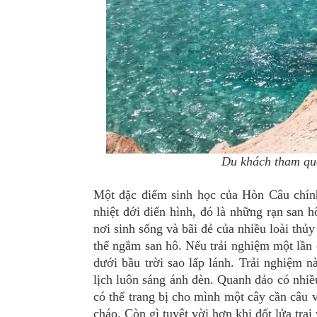
Du khách tham qu
Một đặc điểm sinh học của Hòn Câu chính
nhiệt đới điển hình, đó là những rạn san h
nơi sinh sống và bãi đẻ của nhiều loài thủy
thể ngắm san hô. Nếu trải nghiệm một lần 
dưới bầu trời sao lấp lánh. Trải nghiệm n
lịch luôn sáng ánh đèn. Quanh đảo có nhiều
có thể trang bị cho mình một cây cần câu 
cháo. Còn gì tuyệt vời hơn khi đốt lửa tr