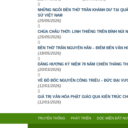
NHỮNG NGÔI ĐỀN THỜ TRẦN KHÁNH DƯ TẠI QUẢN
SỬ VIỆT NAM
(25/05/2026)
CHÙA CHÂU THỚI: LINH THIÊNG TRÊN ĐỈNH NÚI 
(25/05/2026)
ĐỀN THỜ TRẦN NGUYÊN HÃN – ĐIỂM ĐẾN VĂN HÓ
(18/05/2026)
DÂNG HƯƠNG KỶ NIỆM 78 NĂM CHIẾN THẮNG TH
(20/03/2026)
VỀ ĐÔ ĐỐC NGUYỄN CÔNG TRIỀU – ĐỨC ĐẠI V
(12/01/2026)
GIÁ TRỊ VĂN HÓA PHẬT GIÁO QUA KIẾN TRÚC C
(12/01/2026)
TRUYỀN THỐNG
PHÁT TRIỂN
DỌC MIỀN ĐẤT N