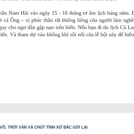
 thần Nam Hải vào ngày 15 - 16 tháng tư âm lịch hàng năm. 
ờ cá Ông – vị phúc thần rất thiêng liêng của người làm nghề
nguy cho ngư dân gặp nạn trên biển. Nếu bạn đi du lịch Cù L
iến. Và tham dự vào không khí sôi nổi của lễ hội này để hiể
VÕ, TRỜI VĂN VÀ CHÚT TÌNH XỨ BẮC GỬI LẠI