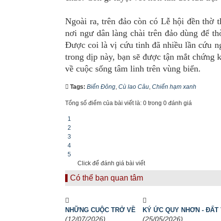
Ngoài ra, trên đảo còn có Lễ hội đền thờ
nơi ngư dân làng chài trên đảo dùng để th
Được coi là vị cứu tinh đã nhiều lần cứu 
trong dịp này, bạn sẽ được tận mắt chứng k
về cuộc sống tâm linh trên vùng biển.
Tags:
Biển Đông
,
Cù lao Câu
,
Chiến hạm xanh
Tổng số điểm của bài viết là: 0 trong 0 đánh giá
1
2
3
4
5
Click để đánh giá bài viết
Có thể bạn quan tâm
NHỮNG CUỘC TRỞ VỀ
KÝ ỨC QUY NHƠN - ĐẤT 
(12/07/2026)
(25/05/2026)