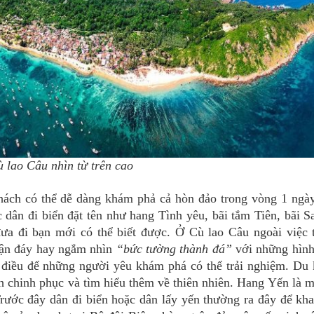
 lao Câu nhìn từ trên cao
ách có thể dễ dàng khám phả cả hòn đảo trong vòng 1 ngà
dân đi biển đặt tên như hang Tình yêu, bãi tắm Tiên, bãi S
ưa đi bạn mới có thể biết được. Ở Cù lao Câu ngoài việc
 tận đáy hay ngắm nhìn
“bức tường thành đá”
với những hình
u điều để những người yêu khám phá có thể trải nghiệm. Du
 chinh phục và tìm hiểu thêm về thiên nhiên. Hang Yến là m
rước đây dân đi biển hoặc dân lấy yến thường ra đây để kha