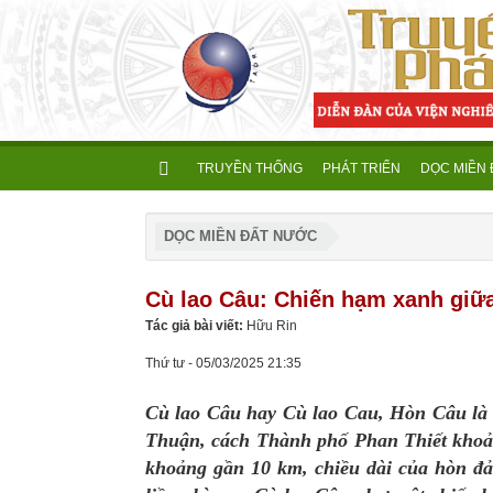
TRUYỀN THỐNG
PHÁT TRIỂN
DỌC MIỀN
DỌC MIỀN ĐẤT NƯỚC
Cù lao Câu: Chiến hạm xanh giữ
Tác giả bài viết:
Hữu Rin
Thứ tư - 05/03/2025 21:35
Cù lao Câu hay Cù lao Cau, Hòn Câu là 
Thuận, cách Thành phố Phan Thiết khoả
khoảng gần 10 km, chiều dài của hòn đả