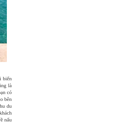
i biển
ũng là
bạn có
ào bên
khu du
 khách
về nấu