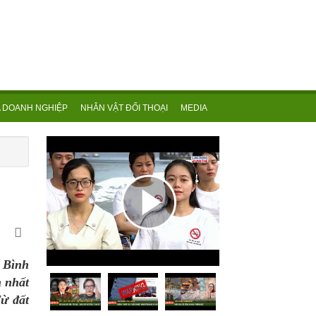
 DOANH NGHIỆP
NHÂN VẬT ĐỐI THOẠI
MEDIA
 Bình
 nhất
ừ đất