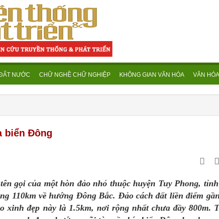
 ĐẤT NƯỚC
CHỮ NGHỀ CHỮ NGHIỆP
KHÔNG GIAN VĂN HÓA
VĂN HÓA
a biển Đông
tên gọi của một hòn đảo nhỏ thuộc huyện Tuy Phong, tỉnh
ng 110km về hướng Đông Bắc. Đảo cách đất liền điểm gần
o xinh đẹp này là 1.5km, nơi rộng nhất chưa đầy 800m. T