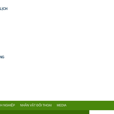
LỊCH
ING
H NGHIỆP
NHÂN VẬT ĐỐI THOẠI
MEDIA