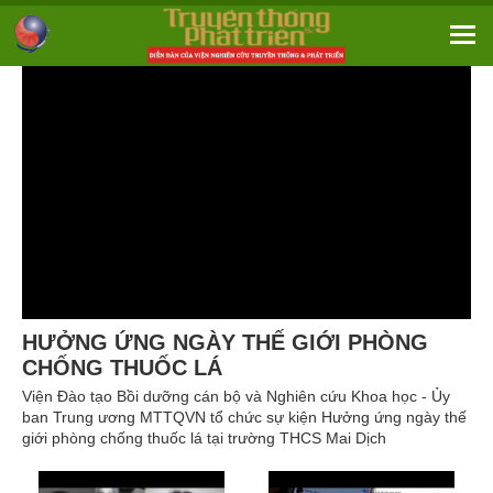
HƯỞNG ỨNG NGÀY THẾ GIỚI PHÒNG
CHỐNG THUỐC LÁ
Viện Đào tạo Bồi dưỡng cán bộ và Nghiên cứu Khoa học - Ủy
ban Trung ương MTTQVN tổ chức sự kiện Hưởng ứng ngày thế
giới phòng chống thuốc lá tại trường THCS Mai Dịch