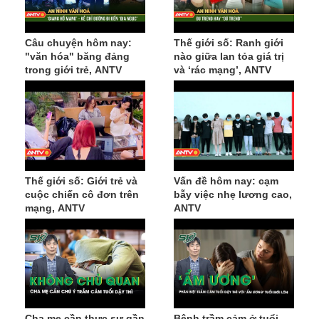
Câu chuyện hôm nay:
Thế giới số: Ranh giới
"văn hóa" băng đảng
nào giữa lan tỏa giá trị
trong giới trẻ, ANTV
và ‘rác mạng’, ANTV
Thế giới số: Giới trẻ và
Vấn đề hôm nay: cạm
cuộc chiến cô đơn trên
bẫy việc nhẹ lương cao,
mạng, ANTV
ANTV
Cha mẹ cần thực sự gần
Bệnh trầm cảm ở tuổi