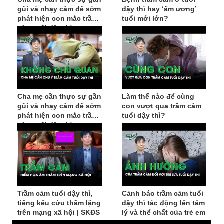
gũi và nhạy cảm để sớm
dậy thì hay ‘ẩm ương’
phát hiện con mắc trầm
tuổi mới lớn?
cảm tuổi dậy thì
Cha mẹ cần thực sự gần
Làm thế nào để cùng
gũi và nhạy cảm để sớm
con vượt qua trầm cảm
phát hiện con mắc trầm
tuổi dậy thì?
cảm tuổi dậy thì
Trầm cảm tuổi dậy thì,
Cảnh báo trầm cảm tuổi
tiếng kêu cứu thầm lặng
dậy thì tác động lên tâm
trên mạng xã hội | SKĐS
lý và thể chất của trẻ em