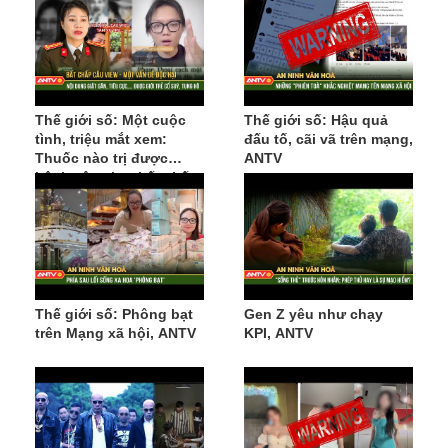
Thế giới số: Một cuộc
Thế giới số: Hậu quả
tình, triệu mắt xem:
đấu tố, cãi vã trên mạng,
Thuốc nào trị được
ANTV
bệnh câu view bất chấp
Thế giới số: Phông bạt
Gen Z yêu như chạy
trên Mạng xã hội, ANTV
KPI, ANTV