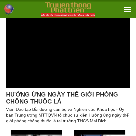
HƯỞNG ỨNG NGÀY THẾ GIỚI PHÒNG
CHỐNG THUỐC LÁ
Viện Đào tạo Bồi dưỡng cán bộ và Nghiên cứu Khoa học - Ủy
ban Trung ương MTTQVN tổ chức sự kiện Hưởng ứng ngày thế
giới phòng chống thuốc lá tại trường THCS Mai Dịch