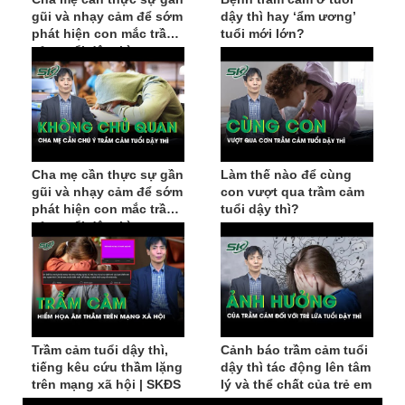
gũi và nhạy cảm để sớm
dậy thì hay ‘ẩm ương’
phát hiện con mắc trầm
tuổi mới lớn?
cảm tuổi dậy thì
Cha mẹ cần thực sự gần
Làm thế nào để cùng
gũi và nhạy cảm để sớm
con vượt qua trầm cảm
phát hiện con mắc trầm
tuổi dậy thì?
cảm tuổi dậy thì
Trầm cảm tuổi dậy thì,
Cảnh báo trầm cảm tuổi
tiếng kêu cứu thầm lặng
dậy thì tác động lên tâm
trên mạng xã hội | SKĐS
lý và thể chất của trẻ em