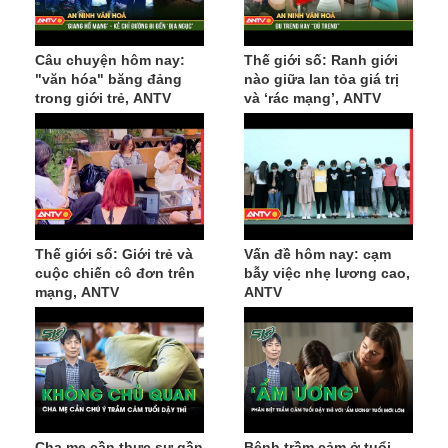
Câu chuyện hôm nay:
Thế giới số: Ranh giới
"văn hóa" băng đảng
nào giữa lan tỏa giá trị
trong giới trẻ, ANTV
và ‘rác mạng’, ANTV
Thế giới số: Giới trẻ và
Vấn đề hôm nay: cạm
cuộc chiến cô đơn trên
bẫy việc nhẹ lương cao,
mạng, ANTV
ANTV
Cha mẹ cần thực sự gần
Bệnh trầm cảm ở tuổi