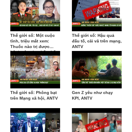
Thế giới số: Một cuộc
Thế giới số: Hậu quả
tình, triệu mắt xem:
đấu tố, cãi vã trên mạng,
Thuốc nào trị được
ANTV
bệnh câu view bất chấp
Thế giới số: Phông bạt
Gen Z yêu như chạy
trên Mạng xã hội, ANTV
KPI, ANTV