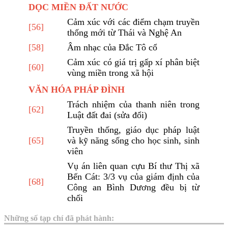
DỌC MIỀN ĐẤT NƯỚC
Cảm xúc với các điểm chạm truyền
[56]
thống mới từ Thái và Nghệ An
[58]
Âm nhạc của Đắc Tô cổ
Cảm xúc có giá trị gấp xí phân biệt
[60]
vùng miền trong xã hội
VĂN HÓA PHÁP ĐÌNH
Trách nhiệm của thanh niên trong
[62]
Luật đất đai (sửa đổi)
Truyền thống, giáo dục pháp luật
[65]
và kỹ năng sống cho học sinh, sinh
viên
Vụ án liên quan cựu Bí thư Thị xã
Bến Cát: 3/3 vụ của giám định của
[68]
Công an Bình Dương đều bị từ
chối
Tạp chí Truyền thống và Phát
Những số tạp chí đã phát hành:
triển - Chuyên đề Nguồn lực và