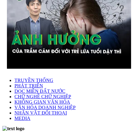
TRUYỀN THỐNG
PHÁT TRIỂN
DỌC MIỀN ĐẤT NƯỚC
CHỮ NGHỀ CHỮ NGHIỆP
KHÔNG GIAN VĂN HÓA
VĂN HÓA DOANH NGHIỆP
NHÂN VẬT ĐỐI THOẠI
MEDIA