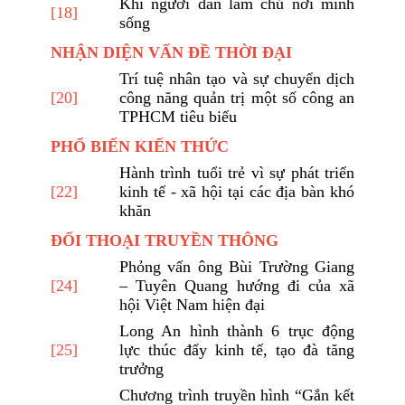
Khi người dân làm chủ nơi mình
[18]
sống
NHẬN DIỆN VẤN ĐỀ THỜI ĐẠI
Trí tuệ nhân tạo và sự chuyển dịch
[20]
công năng quản trị một số công an
TPHCM tiêu biểu
PHỔ BIẾN KIẾN THỨC
Hành trình tuổi trẻ vì sự phát triển
[22]
kinh tế - xã hội tại các địa bàn khó
khăn
ĐỐI THOẠI TRUYỀN THÔNG
Phỏng vấn ông Bùi Trường Giang
[24]
– Tuyên Quang hướng đi của xã
hội Việt Nam hiện đại
Long An hình thành 6 trục động
[25]
lực thúc đẩy kinh tế, tạo đà tăng
trưởng
Chương trình truyền hình “Gắn kết