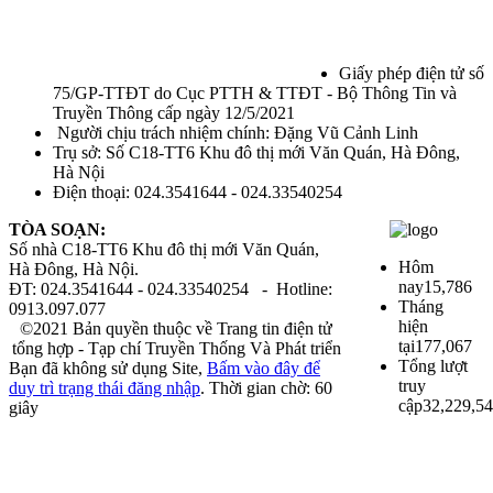
Giấy phép điện tử số
75/GP-TTĐT do Cục PTTH & TTĐT - Bộ Thông Tin và
Truyền Thông cấp ngày 12/5/2021
Người chịu trách nhiệm chính: Đặng Vũ Cảnh Linh
Trụ sở: Số C18-TT6 Khu đô thị mới Văn Quán, Hà Đông,
Hà Nội
Điện thoại: 024.3541644 - 024.33540254
TÒA SOẠN:
Số nhà C18-TT6 Khu đô thị mới Văn Quán,
Hôm
Hà Đông, Hà Nội.
nay
15,786
ĐT: 024.3541644 - 024.33540254 - Hotline:
Tháng
0913.097.077
hiện
©2021 Bản quyền thuộc về Trang tin điện tử
tại
177,067
tổng hợp - Tạp chí Truyền Thống Và Phát triển
Tổng lượt
Bạn đã không sử dụng Site,
Bấm vào đây để
truy
duy trì trạng thái đăng nhập
. Thời gian chờ:
60
cập
32,229,5
giây