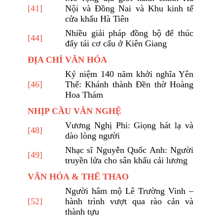
[41]
Nội và Đồng Nai và Khu kinh tế
cửa khẩu Hà Tiên
Nhiều giải pháp đồng bộ để thúc
[44]
đẩy tái cơ cấu ở Kiên Giang
ĐỊA CHỈ VĂN HÓA
Kỷ niệm 140 năm khởi nghĩa Yên
[46]
Thế: Khánh thành Đền thờ Hoàng
Hoa Thám
NHỊP CẦU VĂN NGHỆ
Vương Nghị Phi: Giọng hát lạ và
[48]
dào lòng người
Nhạc sĩ Nguyễn Quốc Anh: Người
[49]
truyền lửa cho sân khấu cải lương
VĂN HÓA & THỂ THAO
Người hâm mộ Lê Trường Vinh –
[52]
hành trình vượt qua rào cản và
thành tựu